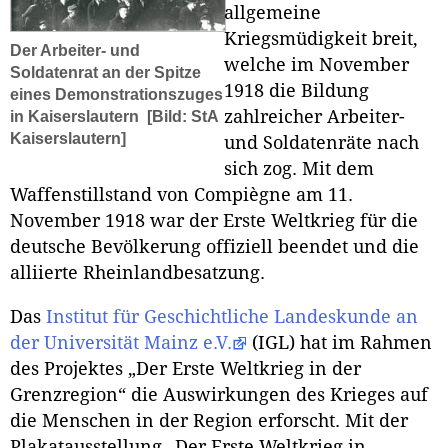
allgemeine
Kriegsmüdigkeit breit,
Der Arbeiter- und
welche im November
Soldatenrat an der Spitze
1918 die Bildung
eines Demonstrationszuges
zahlreicher Arbeiter-
in Kaiserslautern
[Bild: StA
Kaiserslautern]
und Soldatenräte nach
sich zog. Mit dem
Waffenstillstand von Compiègne am 11.
November 1918 war der Erste Weltkrieg für die
deutsche Bevölkerung offiziell beendet und die
alliierte Rheinlandbesatzung.
Das
Institut für Geschichtliche Landeskunde an
der Universität Mainz e.V.
(IGL) hat im Rahmen
des Projektes „Der Erste Weltkrieg in der
Grenzregion“ die Auswirkungen des Krieges auf
die Menschen in der Region erforscht. Mit der
Plakatausstellung „Der Erste Weltkrieg in