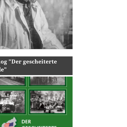
log "Der gescheiterte
de"