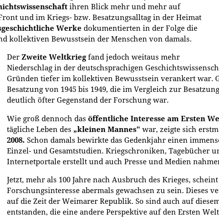
ichtswissenschaft
ihren Blick mehr und mehr auf
ront und im Kriegs- bzw. Besatzungsalltag in der Heimat
gsgeschichtliche Werke
dokumentierten in der Folge die
nd kollektiven Bewusstsein der Menschen von damals.
Der
Zweite Weltkrieg
fand jedoch weitaus mehr
Niederschlag in der deutschsprachigen Geschichtswissensch
Gründen tiefer im kollektiven Bewusstsein verankert war. Gle
Besatzung von 1945 bis 1949, die im Vergleich zur Besatzun
deutlich öfter Gegenstand der Forschung war.
Wie groß dennoch das
öffentliche Interesse am Ersten We
tägliche Leben
des
„kleinen Mannes"
war, zeigte sich erst
2008.
Schon damals bewirkte das Gedenkjahr einen immens
Einzel- und Gesamtstudien. Kriegschroniken, Tagebücher un
Internetportale erstellt und auch Presse und Medien nahme
Jetzt, mehr als 100 Jahre nach Ausbruch des Krieges, schein
Forschungsinteresse abermals gewachsen zu sein. Dieses ve
auf die Zeit der Weimarer Republik. So sind auch auf dies
entstanden, die eine andere Perspektive auf den Ersten Welt