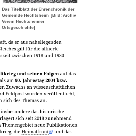
Das Titelblatt der Ehrenchronik der
Gemeinde Hechtsheim
[Bild: Archiv
Verein Hechtsheimer
Ortsgeschichte]
aft, da er aus naheliegenden
iches gilt für die alliierte
gszeit zwischen 1918 und 1930
ltkrieg und seinen Folgen
auf das
mals am
90. Jahrestag 2004 bzw.
en Zuwachs an wissenschaftlichen
d Feldpost wurden veröffentlicht,
n sich des Themas an.
t insbesondere das historische
rlagert sich seit 2018 zunehmend
em Themengebiet neue Publikationen
krieg, die
Heimatfront
und das