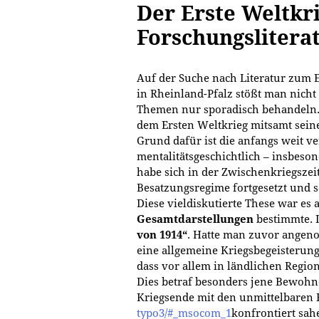
Der Erste Weltkri
Forschungslitera
Auf der Suche nach Literatur zum 
in Rheinland-Pfalz stößt man nicht 
Themen nur sporadisch behandeln.
dem Ersten Weltkrieg mitsamt seine
Grund dafür ist die anfangs weit v
mentalitätsgeschichtlich – insbeson
habe sich in der Zwischenkriegszei
Besatzungsregime fortgesetzt und s
Diese vieldiskutierte These war es 
Gesamtdarstellungen
bestimmte. I
von 1914“
. Hatte man zuvor angen
eine allgemeine Kriegsbegeisterung
dass vor allem in ländlichen Regi
Dies betraf besonders jene Bewohne
Kriegsende mit den unmittelbaren
typo3/#_msocom_1
konfrontiert sah