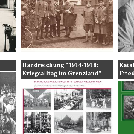
Handreichung "1914-1918:
Kata
Kriegsalltag im Grenzland"
Frie