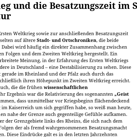
eg und die Besatzungszeit im 
tur
Ersten Weltkrieg sowie zur anschließenden Besatzungszeit
selten auf ältere
Stadt- und Ortschroniken
, die beide
 Dabei wird häufig ein direkter Zusammenhang zwischen
n Folgen und dem Zweiten Weltkrieg hergestellt. Ein
erbreitete Meinung, in der Erfahrung des Ersten Weltkriegs
dere in Deutschland – eine Destabilisierung zu sehen. Diese
t gerade im Rheinland und der Pfalz auch durch das
chließlich ihren Höhepunkt im Zweiten Weltkrieg erreicht.
auch, die die frühen
wissenschaftlichen
hr Ergebnis war die Relativierung des sogenannten
„Geist
ommen, dass unmittelbar vor Kriegsbeginn flächendeckend
 im Kaiserreich um sich gegriffen habe, so weiß man heute,
onen nahe der Grenze auch gegenteilige Gefühle aufkamen.
r der Grenzgebiete links des Rheins, die sich nach dem
 Folgen der als fremd wahrgenommenen Besatzungsmacht
en. Diese Eindrücke galt es in den letzten Jahrzehnten