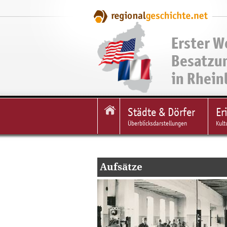
Erster W
Besatzu
in Rhein
Städte & Dörfer
Er
Überblicksdarstellungen
Kult
Aufsätze