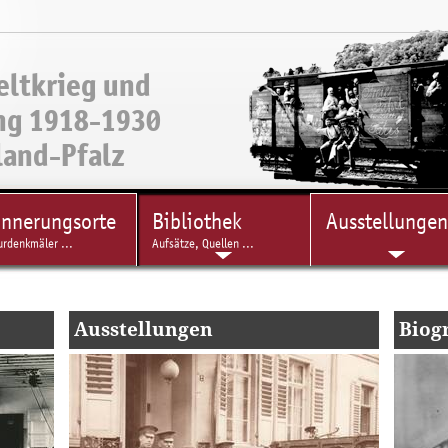
eltkrieg und
ng 1918-1930
land-Pfalz
innerungsorte
Bibliothek
Ausstellungen
urdenkmäler ...
Aufsätze, Quellen ...
Ausstellungen
Biog