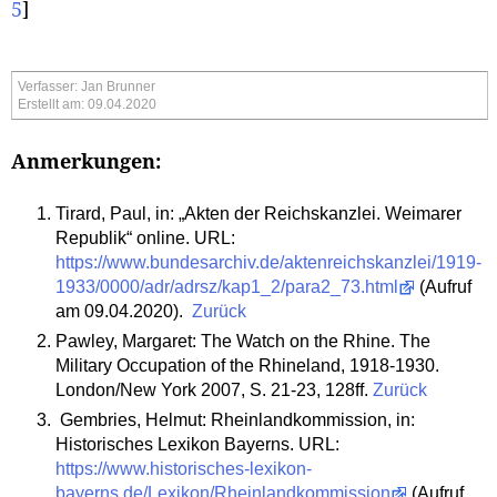
5
]
Verfasser: Jan Brunner
Erstellt am: 09.04.2020
Anmerkungen:
Tirard, Paul, in: „Akten der Reichskanzlei. Weimarer
Republik“ online. URL:
https://www.bundesarchiv.de/aktenreichskanzlei/1919-
1933/0000/adr/adrsz/kap1_2/para2_73.html
(Aufruf
am 09.04.2020).
Zurück
Pawley, Margaret: The Watch on the Rhine. The
Military Occupation of the Rhineland, 1918-1930.
London/New York 2007, S. 21-23, 128ff.
Zurück
Gembries, Helmut: Rheinlandkommission, in:
Historisches Lexikon Bayerns. URL:
https://www.historisches-lexikon-
bayerns.de/Lexikon/Rheinlandkommission
(Aufruf