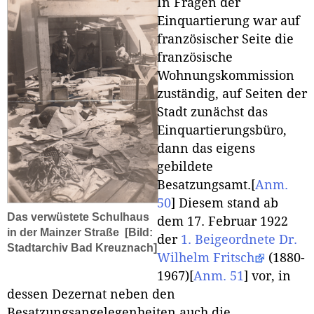
In Fragen der
Einquartierung war auf
französischer Seite die
französische
Wohnungskommission
zuständig, auf Seiten der
Stadt zunächst das
Einquartierungsbüro,
dann das eigens
gebildete
Besatzungsamt.
[
Anm.
50
]
Diesem stand ab
Das verwüstete Schulhaus
dem 17. Februar 1922
in der Mainzer Straße
[Bild:
der
1. Beigeordnete Dr.
Stadtarchiv Bad Kreuznach]
Wilhelm Fritsch
(1880-
1967)
[
Anm. 51
]
vor, in
dessen Dezernat neben den
Besatzungsangelegenheiten auch die