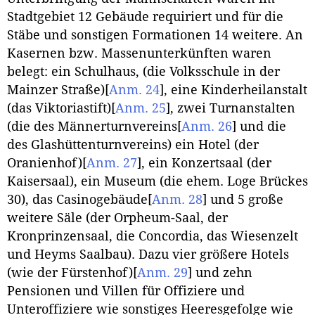
Stadtgebiet 12 Gebäude requiriert und für die
Stäbe und sonstigen Formationen 14 weitere. An
Kasernen bzw. Massenunterkünften waren
belegt: ein Schulhaus, (die Volksschule in der
Mainzer Straße)
[
Anm. 24
]
, eine Kinderheilanstalt
(das Viktoriastift)
[
Anm. 25
]
, zwei Turnanstalten
(die des Männerturnvereins
[
Anm. 26
]
und die
des Glashüttenturnvereins) ein Hotel (der
Oranienhof)
[
Anm. 27
]
, ein Konzertsaal (der
Kaisersaal), ein Museum (die ehem. Loge Brückes
30), das Casinogebäude
[
Anm. 28
]
und 5 große
weitere Säle (der Orpheum-Saal, der
Kronprinzensaal, die Concordia, das Wiesenzelt
und Heyms Saalbau). Dazu vier größere Hotels
(wie der Fürstenhof)
[
Anm. 29
]
und zehn
Pensionen und Villen für Offiziere und
Unteroffiziere wie sonstiges Heeresgefolge wie