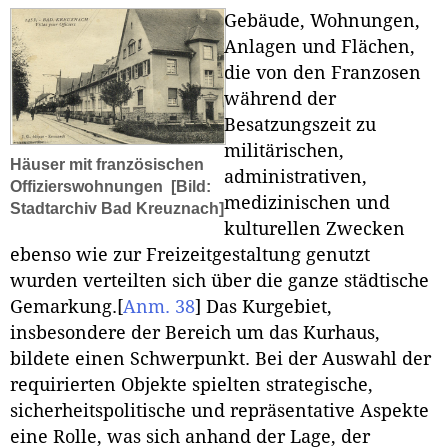
Gebäude, Wohnungen,
Anlagen und Flächen,
die von den Franzosen
während der
Besatzungszeit zu
militärischen,
Häuser mit französischen
administrativen,
Offizierswohnungen
[Bild:
medizinischen und
Stadtarchiv Bad Kreuznach]
kulturellen Zwecken
ebenso wie zur Freizeitgestaltung genutzt
wurden verteilten sich über die ganze städtische
Gemarkung.
[
Anm. 38
]
Das Kurgebiet,
insbesondere der Bereich um das Kurhaus,
bildete einen Schwerpunkt. Bei der Auswahl der
requirierten Objekte spielten strategische,
sicherheitspolitische und repräsentative Aspekte
eine Rolle, was sich anhand der Lage, der