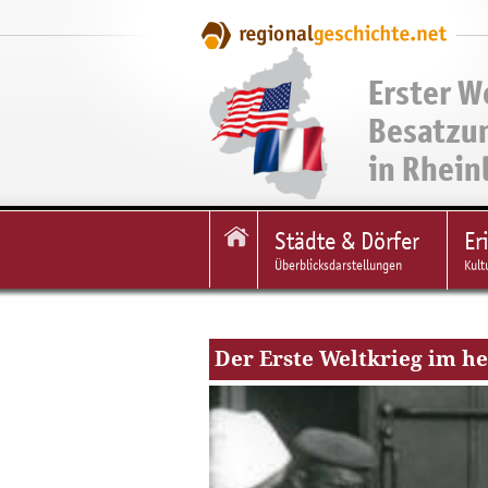
Erster W
Besatzu
in Rhein
Städte & Dörfer
Er
Überblicksdarstellungen
Kult
Der Erste Weltkrieg im h