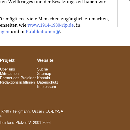
sten Weltkrieges und der Besatzungszeit haben wir
ür möglichst viele Menschen zugänglich zu machen,
menseiten wie
www.1914-1930-rlp.de
, in
ngen
und in
Publikationen
.
Projekt
Website
Über uns
Suche
Mitmachen
Sitemap
Partner des Projektes
Kontakt
Redaktionsrichtlinien
Datenschutz
Impressum
I-740 / Tellgmann, Oscar / CC-BY-SA
ms
Rheinland-Pfalz e.V. 2001-2026