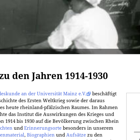
zu den Jahren 1914-1930
deskunde an der Universität Mainz e.V.
beschäftigt
eschichte des Ersten Weltkrieg sowie der daraus
des heute rheinland-pfälzischen Raumes. Im Rahmen
chte das Institut die Auswirkungen des Krieges und
on 1914 bis 1930 auf die Bevölkerung zwischen Rhein
ichten
und
Erinnerungsorte
besonders in unserem
enmaterial
,
Biographien
und
Aufsätze
zu den