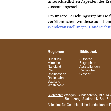
unterschiedlichen Aspekten des Er
zusammengestellt.
Um unsere Forschungsergebnisse f
veröffentlichen wir diese auf The
Wanderausstellungen
,
Handreichu
Regionen
Bibliothek
Hunsrück
Aufsätze
Mittelrhein
Biographien
Naheland
Ausstellungen
Pfalz
Recherche
Rheinhessen
Glossar
Rhein-Lahn
Saarland
Westerwald
Bildrechte:
Waggon, Bundesarchiv, Bild 146I
Besatzung, Stadtarchiv Bad E
© Institut für Geschichtliche Landeskunde 