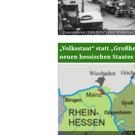
Franzosenzeit (1918-1930)
,
Erster Weltkrieg (
„Volksstaat“ statt „Großh
neuen hessischen Staates