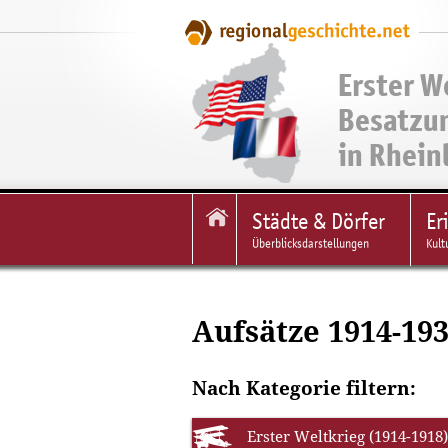
Erster W
Besatzu
in Rhein
Städte & Dörfer
Er
Überblicksdarstellungen
Kult
Aufsätze 1914-19
Nach Kategorie filtern:
Erster Weltkrieg (1914-1918)