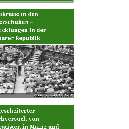
kratie in den
erschuhen –
icklungen in der
arer Republik
Franzosenzeit (1918-1930)
gescheiterter
chversuch von
ratisten in Mainz und