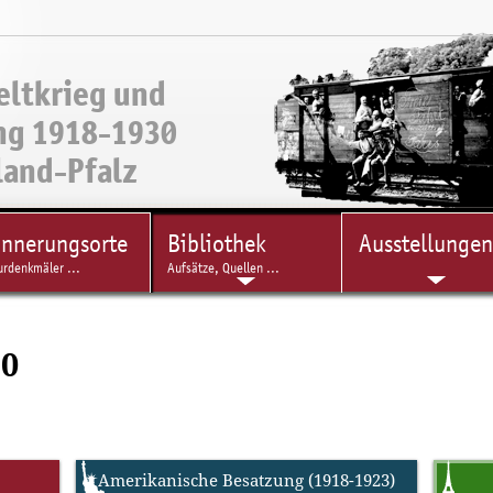
eltkrieg und
ng 1918-1930
land-Pfalz
innerungsorte
Bibliothek
Ausstellungen
urdenkmäler ...
Aufsätze, Quellen ...
30
Amerikanische Besatzung (1918-1923)