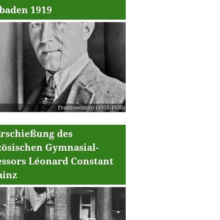
baden 1919
Franzosenzeit (1918-1930)
Erschießung des
zösischen Gymnasial-
essors Léonard Constant
ainz