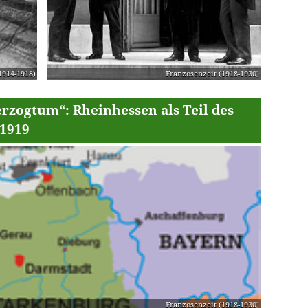
1914-1918)
Franzosenzeit (1918-1930)
erzogtum“: Rheinhessen als Teil des
 1919
Franzosenzeit (1918-1930)