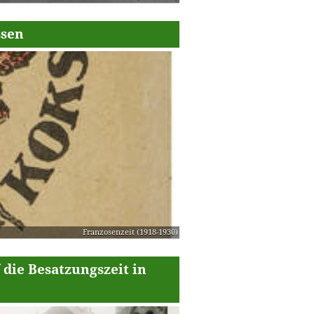
ssen
Franzosenzeit (1918-1930)
 die Besatzungszeit in