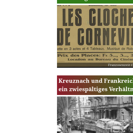
Franzosenzeit (
Kreuznach und Frankreic
ein zwiespältiges Verhältn