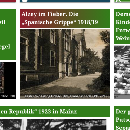
Alzey im Fieber. Die
Demo
il
„Spanische Grippe“ 1918/19
Kind
Entw
Weim
egel
1918-1930)
Erster Weltkrieg (1914-1918)
,
Franzosenzeit (1918-1930)
en Republik“ 1923 in Mainz
Der 
Puts
Sepa