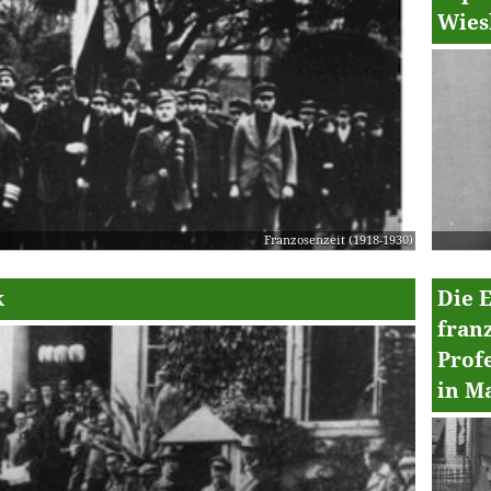
Wies
Franzosenzeit (1918-1930)
k
Die 
fran
Prof
in M