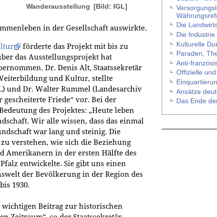
Wanderausstellung
[Bild: IGL]
Versorgungsla
Währungsre
Die Landwirt
ammenleben in der Gesellschaft auswirkte.
Die Industrie
Kulturelle Du
ltur
förderte das Projekt mit bis zu
Paraden, The
über das Ausstellungsprojekt hat
Anti-französ
ernommen. Dr. Denis Alt, Staatssekretär
Offizielle u
eiterbildung und Kultur, stellte
Einquartier
L) und Dr. Walter Rummel (Landesarchiv
Ansätze deut
gescheiterte Friede“ vor. Bei der
Das Ende der
 Bedeutung des Projektes: „Heute leben
dschaft. Wir alle wissen, dass das einmal
ndschaft war lang und steinig. Die
zu verstehen, wie sich die Beziehung
 Amerikanern in der ersten Hälfte des
Pfalz entwickelte. Sie gibt uns einen
nswelt der Bevölkerung in der Region des
bis 1930.
n wichtigen Beitrag zur historischen
n Zeitraum“, so der Staatssekretär.