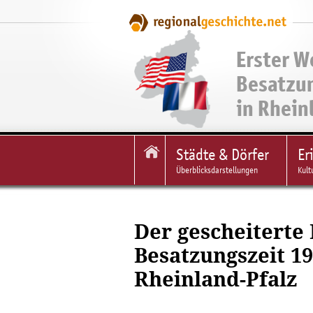
Erster W
Besatzu
in Rhein
Städte & Dörfer
Er
Überblicksdarstellungen
Kult
Der gescheiterte 
Besatzungszeit 1
Rheinland-Pfalz