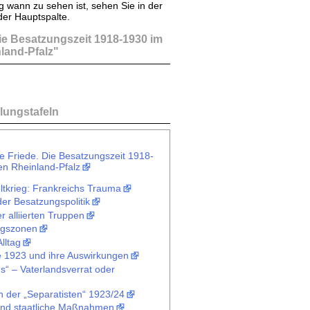
g wann zu sehen ist, sehen Sie in der
der Hauptspalte.
ie Besatzungszeit 1918-1930 im
land-Pfalz"
lungstafeln
e Friede. Die Besatzungszeit 1918-
en Rheinland-Pfalz
ltkrieg: Frankreichs Trauma
er Besatzungspolitik
 alliierten Truppen
ngszonen
Alltag
e 1923 und ihre Auswirkungen
s“ – Vaterlandsverrat oder
n der „Separatisten“ 1923/24
und staatliche Maßnahmen