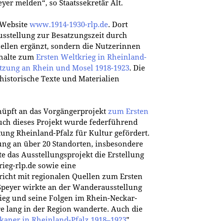
yer melden“, so Staatssekretär Alt.
 Website
www.1914-1930-rlp.de
. Dort
usstellung zur Besatzungszeit durch
ellen ergänzt, sondern die Nutzerinnen
nhalte zum
Ersten Weltkrieg in Rheinland-
tzung an Rhein und Mosel 1918-1923
. Die
historische Texte und Materialien
nüpft an das Vorgängerprojekt
zum Ersten
uch dieses Projekt wurde federführend
tung Rheinland-Pfalz für Kultur gefördert.
ng an über 20 Standorten, insbesondere
te das Ausstellungsprojekt die Erstellung
ieg-rlp.de sowie eine
icht mit regionalen Quellen zum Ersten
Speyer wirkte an der Wanderausstellung
rieg und seine Folgen im Rhein-Neckar-
re lang in der Region wanderte. Auch die
kaner in Rheinland-Pfalz 1918–1923
"