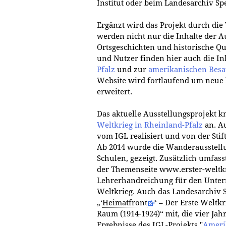
Institut oder beim Landesarchiv Spe
Ergänzt wird das Projekt durch die
werden nicht nur die Inhalte der A
Ortsgeschichten und historische Qu
und Nutzer finden hier auch die I
Pfalz
und zur
amerikanischen Besa
Website wird fortlaufend um neue 
erweitert.
Das aktuelle Ausstellungsprojekt k
Weltkrieg in Rheinland-Pfalz
an. A
vom IGL realisiert und von der Stif
Ab 2014 wurde die Wanderausstellu
Schulen, gezeigt. Zusätzlich umfass
der Themenseite www.erster-weltkr
Lehrerhandreichung für den Unterr
Weltkrieg. Auch das Landesarchiv 
„‘
Heimatfront
‘ – Der Erste Weltk
Raum (1914-1924)“ mit, die vier Jah
Ergebnisse des IGL-Projekts "
Ameri