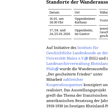
Standorte der Wanderausst
Datum
Ort
Nähe
16.01. um
Oppenheimer
Vortr
18:30 Uhr
Rathaus
jewei
17./18. und
Oppenheim,
Gesch
24./25.01.2026
im Gautor
gesch
Auf Initiative des
Instituts für
Geschichtliche Landeskunde an der
Universität Mainz e.V.
(IGL) und 
Landesarchivverwaltung Rheinland
Pfalz
wurde die Wanderausstell
„Der gescheiterte Frieden“ unter
Mitarbeit
zahlreicher
Kooperationspartner
konzipiert un
realisiert. Das Ausstellungsprojekt
greift das Thema der französische
amerikanischen Besatzung der Jah
1918-1930 im heutigen Rheinland-P