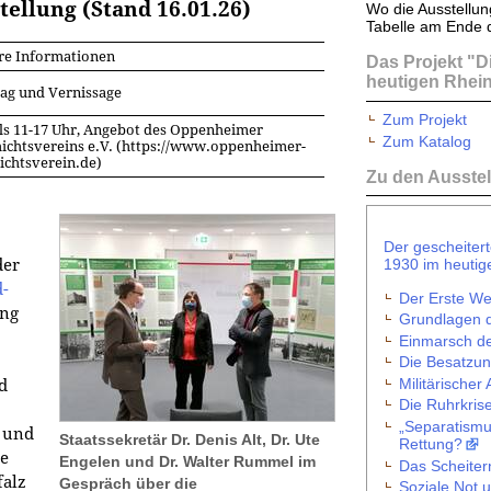
ellung (Stand 16.01.26)
Wo die Ausstellun
Tabelle am Ende 
re Informationen
Das Projekt "D
heutigen Rhein
ag und Vernissage
Zum Projekt
ls 11-17 Uhr, Angebot des Oppenheimer
Zum Katalog
ichtsvereins e.V. (https://www.oppenheimer-
ichtsverein.de)
Zu den Ausstel
Der gescheitert
1930 im heutig
der
-
Der Erste We
ung
Grundlagen d
Einmarsch der
Die Besatzu
Militärischer 
d
Die Ruhrkris
„Separatismu
n und
Staatssekretär Dr. Denis Alt, Dr. Ute
Rettung?
re
Engelen und Dr. Walter Rummel im
Das Scheiter
falz
Gespräch über die
Soziale Not 