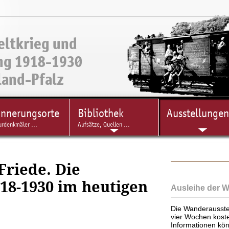
eltkrieg und
ng 1918-1930
land-Pfalz
innerungsorte
Bibliothek
Ausstellungen
urdenkmäler ...
Aufsätze, Quellen ...
Friede. Die
918-1930 im heutigen
Ausleihe der 
Die Wanderausste
vier Wochen koste
Informationen kö