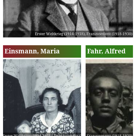
Erster Weltkrieg (1914-1918)
,
Franzosenzeit (1918-1930)
Einsmann, Maria
Fahr, Alfred
Erster Weltkrieg (1914-1918)
,
Franzosenzeit (1918-1930)
Franzosenzeit (1918-1930)