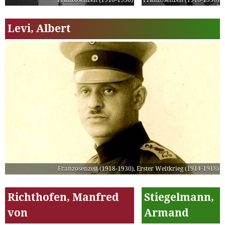
Levi, Albert
Franzosenzeit (1918-1930)
,
Erster Weltkrieg (1914-1918)
Richthofen, Manfred
Stiegelmann,
von
Armand