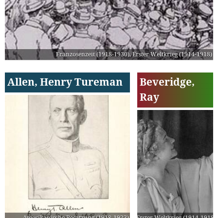
Franzosenzeit (1918-1930)
,
Erster Weltkrieg (1914-1918)
Allen, Henry Tureman
Beveridge,
Ray
Amerikanische Besatzung (1918-1923)
Erster Weltkrieg (1914-1918)