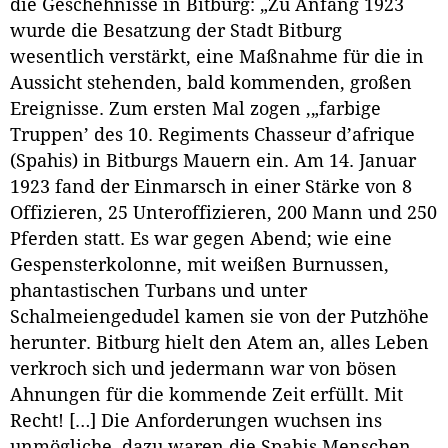
die Geschehnisse in Bitburg: „Zu Anfang 1923
wurde die Besatzung der Stadt Bitburg
wesentlich verstärkt, eine Maßnahme für die in
Aussicht stehenden, bald kommenden, großen
Ereignisse. Zum ersten Mal zogen ‚„farbige
Truppen’ des 10. Regiments Chasseur d’afrique
(Spahis) in Bitburgs Mauern ein. Am 14. Januar
1923 fand der Einmarsch in einer Stärke von 8
Offizieren, 25 Unteroffizieren, 200 Mann und 250
Pferden statt. Es war gegen Abend; wie eine
Gespensterkolonne, mit weißen Burnussen,
phantastischen Turbans und unter
Schalmeiengedudel kamen sie von der Putzhöhe
herunter. Bitburg hielt den Atem an, alles Leben
verkroch sich und jedermann war von bösen
Ahnungen für die kommende Zeit erfüllt. Mit
Recht! […] Die Anforderungen wuchsen ins
unmögliche, dazu waren die Spahis Menschen