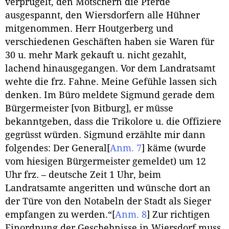
verprügelt, den Mötschern die Pferde
ausgespannt, den Wiersdorfern alle Hühner
mitgenommen. Herr Houtgerberg und
verschiedenen Geschäften haben sie Waren für
30 u. mehr Mark gekauft u. nicht gezahlt,
lachend hinausgegangen. Vor dem Landratsamt
wehte die frz. Fahne. Meine Gefühle lassen sich
denken. Im Büro meldete Sigmund gerade dem
Bürgermeister [von Bitburg], er müsse
bekanntgeben, dass die Trikolore u. die Offiziere
gegrüsst würden. Sigmund erzählte mir dann
folgendes: Der General
[
Anm. 7
]
käme (wurde
vom hiesigen Bürgermeister gemeldet) um 12
Uhr frz. – deutsche Zeit 1 Uhr, beim
Landratsamte angeritten und wünsche dort an
der Türe von den Notabeln der Stadt als Sieger
empfangen zu werden.“
[
Anm. 8
]
Zur richtigen
Einordnung der Geschehnisse in Wiersdorf muss