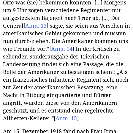
Orte was (sie) bekommen konnten. [...] Morgens
um 9 Uhr zogen verschiedene Regimenter mit
aufgestecktem Bajonett nach Trier ab. [...] Der
General
[
Anm. 13
]
sagte, sie seien aus Versehen in
amerikanisches Gebiet gekommen und müssten
nun durch-ziehen. Die Amerikaner kommen uns
wie Freunde vor.“
[
Anm. 14
]
In der kritisch zu
sehenden Sonderausgabe der Trierischen
Landeszeitung findet sich eine Passage, die die
Rolle der Amerikaner zu bestätigen scheint: „Als
ein französisches Infanterie-Regiment sich, noch
zur Zeit der amerikanischen Besatzung, eine
Nacht in Bitburg einquartierte und Bürger
angriff, wurden diese von den Amerikanern
geschützt, und es entstand eine regelrechte
Alliierten-Keilerei.“
[
Anm. 15
]
Am 15. Dezember 1918 fand nach Frau Irma