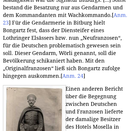
Madagassen war die Signatur Bitburgs. […] Sonst
bestand die Besatzung nur aus Gendarmen und
dem Kommandanten mit Wachkommando.
[
Anm.
23
]
Für die Gendarmerie in Bitburg hielt
Bongartz fest, dass der Diensteifer eines
Lothringer Elsässers bzw. nun „Neufranzosen“,
für die Deutschen problematisch gewesen sein
soll. Dieser Gendarm, Wörli genannt, soll die
Bevölkerung schikaniert haben. Mit den
„Originalfranzosen“ ließ sich Bongartz zufolge
hingegen auskommen.
[
Anm. 24
]
Einen anderen Bericht
über die Begegnung
zwischen Deutschen
und Franzosen lieferte
der damalige Besitzer
des Hotels Mosella in