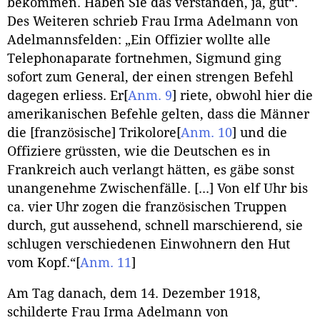
bekommen. Haben Sie das verstanden, ja, gut“.
Des Weiteren schrieb Frau Irma Adelmann von
Adelmannsfelden: „Ein Offizier wollte alle
Telephonaparate fortnehmen, Sigmund ging
sofort zum General, der einen strengen Befehl
dagegen erliess. Er
[
Anm. 9
]
riete, obwohl hier die
amerikanischen Befehle gelten, dass die Männer
die [französische] Trikolore
[
Anm. 10
]
und die
Offiziere grüssten, wie die Deutschen es in
Frankreich auch verlangt hätten, es gäbe sonst
unangenehme Zwischenfälle. [...] Von elf Uhr bis
ca. vier Uhr zogen die französischen Truppen
durch, gut aussehend, schnell marschierend, sie
schlugen verschiedenen Einwohnern den Hut
vom Kopf.“
[
Anm. 11
]
Am Tag danach, dem 14. Dezember 1918,
schilderte Frau Irma Adelmann von