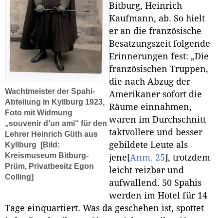
Bitburg, Heinrich
Kaufmann, ab. So hielt
er an die französische
Besatzungszeit folgende
Erinnerungen fest: „Die
französischen Truppen,
die nach Abzug der
Wachtmeister der Spahi-
Amerikaner sofort die
Abteilung in Kyllburg 1923,
Räume einnahmen,
Foto mit Widmung
waren im Durchschnitt
„souvenir d’un ami“ für den
taktvollere und besser
Lehrer Heinrich Güth aus
gebildete Leute als
Kyllburg
[Bild:
Kreismuseum Bitburg-
jene
[
Anm. 25
]
, trotzdem
Prüm, Privatbesitz Egon
leicht reizbar und
Colling]
aufwallend. 50 Spahis
werden im Hotel für 14
Tage einquartiert. Was da geschehen ist, spottet