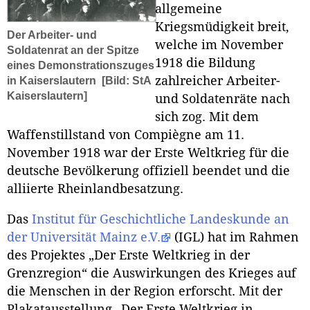
allgemeine
Kriegsmüdigkeit breit,
Der Arbeiter- und
welche im November
Soldatenrat an der Spitze
1918 die Bildung
eines Demonstrationszuges
zahlreicher Arbeiter-
in Kaiserslautern
[Bild: StA
Kaiserslautern]
und Soldatenräte nach
sich zog. Mit dem
Waffenstillstand von Compiègne am 11.
November 1918 war der Erste Weltkrieg für die
deutsche Bevölkerung offiziell beendet und die
alliierte Rheinlandbesatzung.
Das
Institut für Geschichtliche Landeskunde an
der Universität Mainz e.V.
(IGL) hat im Rahmen
des Projektes „Der Erste Weltkrieg in der
Grenzregion“ die Auswirkungen des Krieges auf
die Menschen in der Region erforscht. Mit der
Plakatausstellung „Der Erste Weltkrieg in