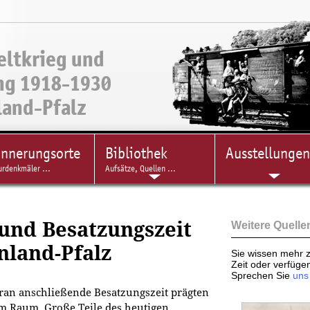
eltkrieg und
ng 1918-1930
land-Pfalz
innerungsorte
Bibliothek
Ausstellungen
urdenkmäler ...
Aufsätze, Quellen ...
 und Besatzungszeit
Weitere Quelle
nland-Pfalz
Sie wissen mehr z
Zeit oder verfüge
Sprechen Sie
uns
aran anschließende Besatzungszeit prägten
m Raum. Große Teile des heutigen