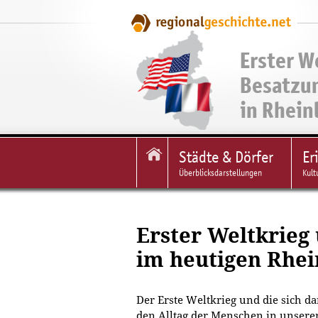
Erster W
Besatzu
in Rhein
Städte & Dörfer
Er
Überblicksdarstellungen
Kult
Erster Weltkrieg
im heutigen Rhei
Der Erste Weltkrieg und die sich d
den Alltag der Menschen in unsere