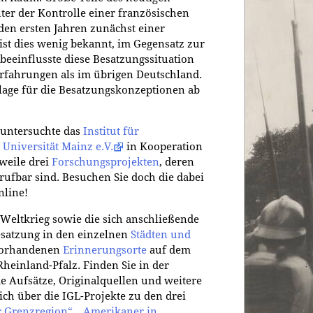
ter der Kontrolle einer französischen
 den ersten Jahren zunächst einer
st dies wenig bekannt, im Gegensatz zur
 beeinflusste diese Besatzungssituation
Erfahrungen als im übrigen Deutschland.
ndlage für die Besatzungskonzeptionen ab
 untersuchte das
Institut für
Universität Mainz e.V.
in Kooperation
rweile drei
Forschungsprojekten
, deren
ufbar sind. Besuchen Sie doch die dabei
nline!
Weltkrieg sowie die sich anschließende
esatzung in den einzelnen
Städten und
vorhandenen
Erinnerungsorte
auf dem
heinland-Pfalz. Finden Sie in der
e Aufsätze, Originalquellen und weitere
ich über die IGL-Projekte zu den drei
er Grenzregion“
,
„Amerikaner in