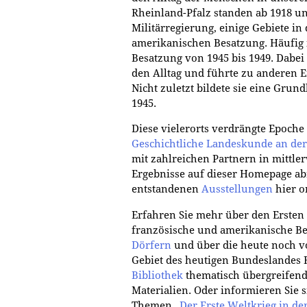
Rheinland-Pfalz standen ab 1918 un
Militärregierung, einige Gebiete in
amerikanischen Besatzung. Häufig i
Besatzung von 1945 bis 1949. Dabei
den Alltag und führte zu anderen 
Nicht zuletzt bildete sie eine Gru
1945.
Diese vielerorts verdrängte Epoche
Geschichtliche Landeskunde an der 
mit zahlreichen Partnern in mittle
Ergebnisse auf dieser Homepage abr
entstandenen
Ausstellungen
hier o
Erfahren Sie mehr über den Ersten 
französische und amerikanische B
Dörfern
und über die heute noch 
Gebiet des heutigen Bundeslandes R
Bibliothek
thematisch übergreifend
Materialien. Oder informieren Sie s
Themen
„Der Erste Weltkrieg in d