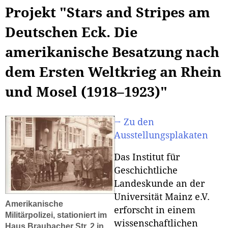
Projekt "Stars and Stripes am
Deutschen Eck. Die
amerikanische Besatzung nach
dem Ersten Weltkrieg an Rhein
und Mosel (1918–1923)"
→ Zu den
Ausstellungsplakaten
Das Institut für
Geschichtliche
Landeskunde an der
Universität Mainz e.V.
Amerikanische
erforscht in einem
Militärpolizei, stationiert im
wissenschaftlichen
Haus Braubacher Str. 2 in