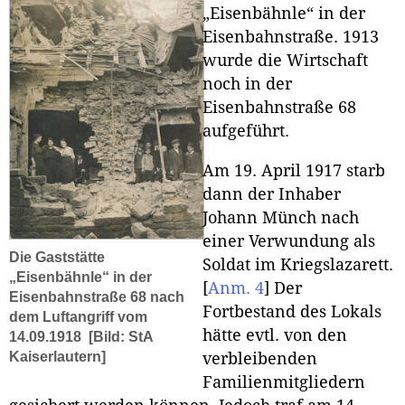
„Eisenbähnle“ in der
Eisenbahnstraße. 1913
wurde die Wirtschaft
noch in der
Eisenbahnstraße 68
aufgeführt.
Am 19. April 1917 starb
dann der Inhaber
Johann Münch nach
einer Verwundung als
Die Gaststätte
Soldat im Kriegslazarett.
„Eisenbähnle“ in der
[
Anm. 4
]
Der
Eisenbahnstraße 68 nach
Fortbestand des Lokals
dem Luftangriff vom
hätte evtl. von den
14.09.1918
[Bild: StA
Kaiserlautern]
verbleibenden
Familienmitgliedern