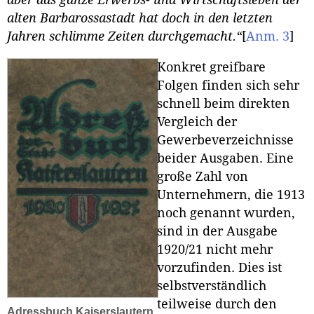
aber das ganze Erwerbs- und Wirtschaftsleben der
alten Barbarossastadt hat doch in den letzten
Jahren schlimme Zeiten durchgemacht.“
[
Anm. 3
]
Konkret greifbare
Folgen finden sich sehr
schnell beim direkten
Vergleich der
Gewerbeverzeichnisse
beider Ausgaben. Eine
große Zahl von
Unternehmern, die 1913
noch genannt wurden,
sind in der Ausgabe
1920/21 nicht mehr
vorzufinden. Dies ist
selbstverständlich
teilweise durch den
Adressbuch Kaiserslautern