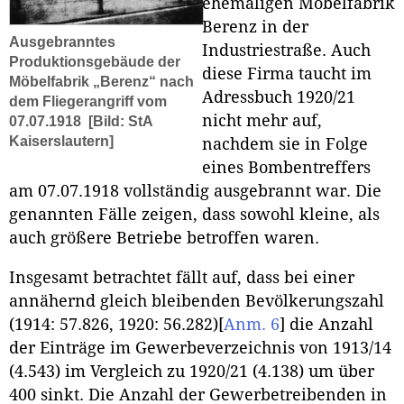
ehemaligen Möbelfabrik
Berenz in der
Ausgebranntes
Industriestraße. Auch
Produktionsgebäude der
diese Firma taucht im
Möbelfabrik „Berenz“ nach
Adressbuch 1920/21
dem Fliegerangriff vom
nicht mehr auf,
07.07.1918
[Bild: StA
Kaiserslautern]
nachdem sie in Folge
eines Bombentreffers
am 07.07.1918 vollständig ausgebrannt war. Die
genannten Fälle zeigen, dass sowohl kleine, als
auch größere Betriebe betroffen waren.
Insgesamt betrachtet fällt auf, dass bei einer
annähernd gleich bleibenden Bevölkerungszahl
(1914: 57.826, 1920: 56.282)
[
Anm. 6
]
die Anzahl
der Einträge im Gewerbeverzeichnis von 1913/14
(4.543) im Vergleich zu 1920/21 (4.138) um über
400 sinkt. Die Anzahl der Gewerbetreibenden in