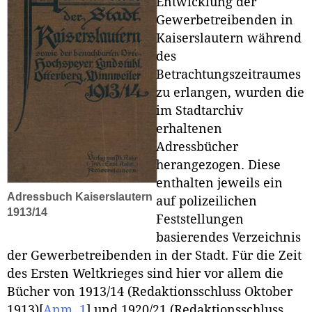
Entwicklung der
Gewerbetreibenden in
Kaiserslautern während
des
Betrachtungszeitraumes
zu erlangen, wurden die
im Stadtarchiv
erhaltenen
Adressbücher
herangezogen. Diese
enthalten jeweils ein
Adressbuch Kaiserslautern
auf polizeilichen
1913/14
Feststellungen
basierendes Verzeichnis
der Gewerbetreibenden in der Stadt. Für die Zeit
des Ersten Weltkrieges sind hier vor allem die
Bücher von 1913/14 (Redaktionsschluss Oktober
1913)
[
Anm. 1
]
und 1920/21 (Redaktionsschluss