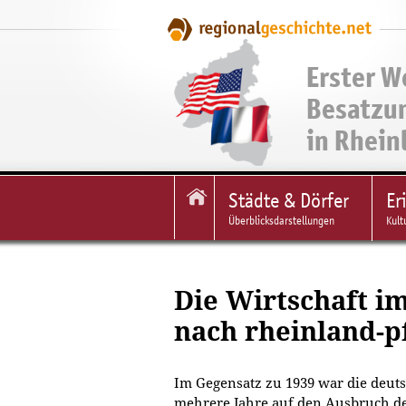
Erster W
Besatzu
in Rhein
Städte & Dörfer
Er
Überblicksdarstellungen
Kult
Die Wirtschaft i
nach rheinland-p
Im Gegensatz zu 1939 war die deuts
mehrere Jahre auf den Ausbruch de