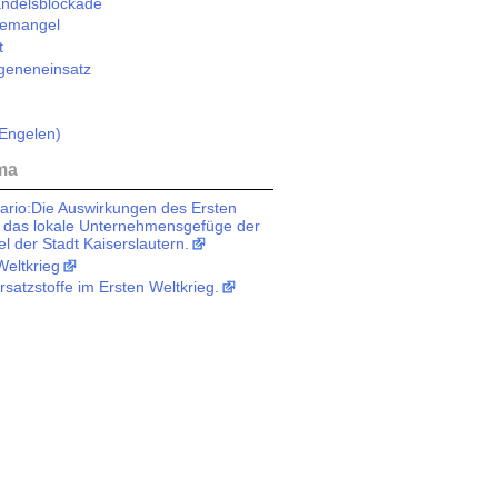
andelsblockade
ftemangel
t
geneneinsatz
Engelen)
ma
ario:Die Auswirkungen des Ersten
f das lokale Unternehmensgefüge der
el der Stadt Kaiserslautern.
Weltkrieg
rsatzstoffe im Ersten Weltkrieg.