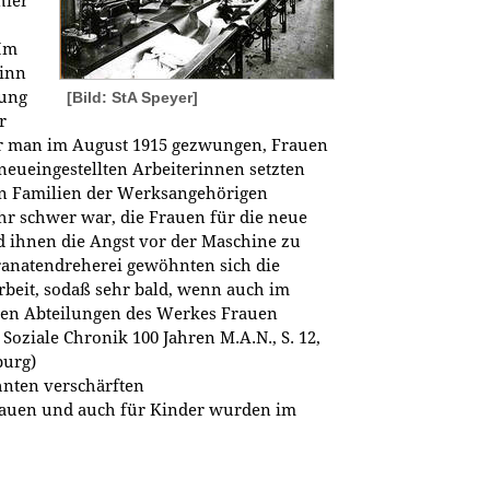
hier
"Im
ginn
tung
[Bild: StA Speyer]
r
r man im August 1915 gezwungen, Frauen
neueingestellten Arbeiterinnen setzten
en Familien der Werksangehörigen
hr schwer war, die Frauen für die neue
 ihnen die Angst vor der Maschine zu
ranatendreherei gewöhnten sich die
beit, sodaß sehr bald, wenn auch im
hen Abteilungen des Werkes Frauen
Soziale Chronik 100 Jahren M.A.N., S. 12,
burg)
hnten verschärften
auen und auch für Kinder wurden im