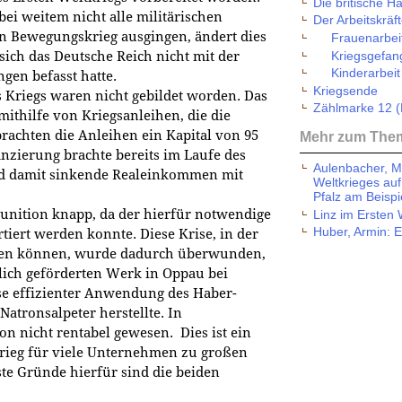
Die britische H
ei weitem nicht alle militärischen
Der Arbeitskrä
n Bewegungskrieg ausgingen, ändert dies
Frauenarbei
Kriegsgefan
 sich das Deutsche Reich nicht mit der
Kinderarbeit
gen befasst hatte.
Kriegsende
 Kriegs waren nicht gebildet worden. Das
Zählmarke 12 (
mithilfe von Kriegsanleihen, die die
rachten die Anleihen ein Kapital von 95
Mehr zum The
anzierung brachte bereits im Laufe des
Aulenbacher, M
und damit sinkende Realeinkommen mit
Weltkrieges au
Pfalz am Beispi
Munition knapp, da der hierfür notwendige
Linz im Ersten 
Huber, Armin: E
tiert werden konnte. Diese Krise, in der
enden können, wurde dadurch überwunden,
lich geförderten Werk in Oppau bei
se effizienter Anwendung des Haber-
atronsalpeter herstellte. In
on nicht rentabel gewesen. Dies ist ein
tkrieg für viele Unternehmen zu großen
te Gründe hierfür sind die beiden