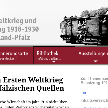
eltkrieg und
ng 1918-1930
land-Pfalz
innerungsorte
Bibliothek
Ausstellungen
urdenkmäler ...
Aufsätze, Quellen ...
m Ersten Weltkrieg
Zur Themenseit
Besatzung 1918
fälzischen Quellen
hier
Inhaltsverzeic
che Wirtschaft im Jahr 1914 nicht über
s Ersten Weltkriegs vorbereitet worden.