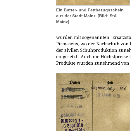
Ein Butter- und Fettbezugsschein
aus der Stadt Mainz
[Bild: StA
Mainz]
wurden mit sogenannten "Ersatzstof
Pirmasens, wo der Nachschub von 
der zivilen Schuhproduktion zuneh
eingesetzt . Auch die Höchstpreis
Produkte wurden zunehmend von staa