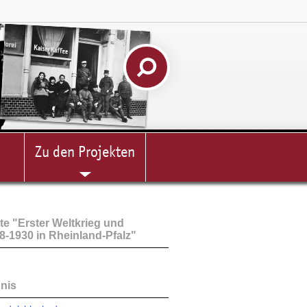
Zu den Projekten
e "Erster Weltkrieg und
-1930 in Rheinland-Pfalz"
hnis