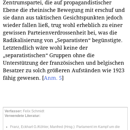
Zentrumspartei, die auf propagandistischer
Ebene die rheinische Bewegung mit erschuf und
sie dann aus taktischen Gesichtspunkten jedoch
wieder fallen ließ, trug wohl erheblich zu einer
gewissen Parteienverdrossenheit bei, was die
Radikalisierung von „Separatisten“ begünstigte.
Letztendlich wäre wohl keine der
„separatistischen“ Gruppen ohne die
Unterstützung der französischen und belgischen
Besatzer zu solch größeren Aufständen wie 1923
fähig gewesen.
[
Anm. 5
]
Verfasser:
Felix Schmidt
Verwendete Literatur:
Franz, Eckhart G./Köhler, Manfred (Hrsg.): Parlament im Kampf um die