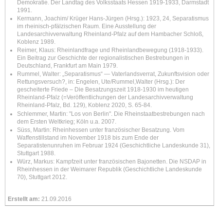
Demokratie. Der Landtag des Volksstaats Hessen 1919-1933, Darmstadt
1991.
Kermann, Joachim/ Krüger Hans-Jürgen (Hrsg.): 1923, 24, Separatismus
im rheinisch-pfälzischen Raum
. E
ine Ausstellung der
Landesarchivverwaltung Rheinland-Pfalz auf dem Hambacher Schloß,
Koblenz 1989.
Reimer, Klaus: Rheinlandfrage und Rheinlandbewegung (1918-1933).
Ein Beitrag zur Geschichte der regionalistischen Bestrebungen in
Deutschland, Frankfurt am Main 1979.
Rummel, Walter: „Separatismus“ — Vaterlandsverrat, Zukunftsvision oder
Rettungsversuch?, in:
Engelen, Ute/Rummel,Walter (Hrsg.):
Der
gescheiterte Friede – Die Besatzungszeit 1918-1930 im heutigen
Rheinland-Pfalz (=Veröffentlichungen der Landesarchivverwaltung
Rheinland-Pfalz, Bd. 129), Koblenz 2020, S. 65-84.
Schlemmer, Martin: "Los von Berlin"
. D
ie Rheinstaatbestrebungen nach
dem Ersten Weltkrieg; Köln u.a. 2007.
Süss, Martin:
Rheinhessen unter französischer Besatzung. Vom
Waffenstillstand im November 1918 bis zum Ende der
Separatistenunruhen im Februar 1924
(Geschichtliche Landeskunde 31),
Stuttgart 1988.
Würz, Markus:
Kampfzeit unter französischen Bajonetten. Die NSDAP in
Rheinhessen in der Weimarer Republik
(Geschichtliche Landeskunde
70), Stuttgart 2012.
Erstellt am:
21.09.2016