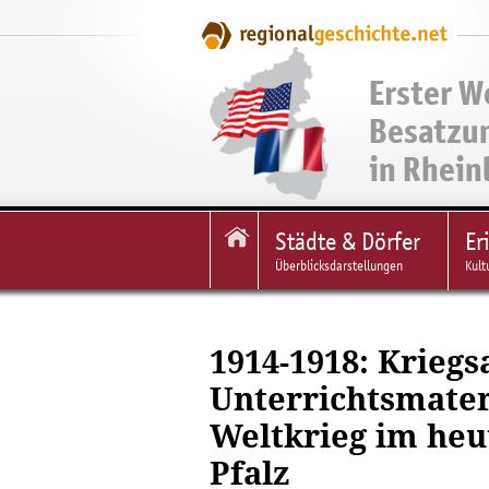
Erster W
Besatzu
in Rhein
Städte & Dörfer
Er
Überblicksdarstellungen
Kult
1914-1918: Kriegs
Unterrichtsmater
Weltkrieg im heu
Pfalz