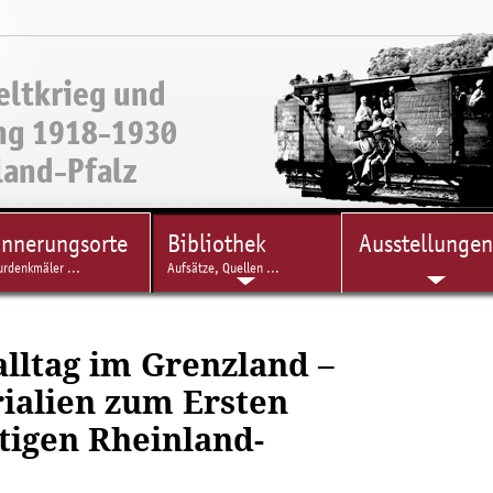
eltkrieg und
ng 1918-1930
land-Pfalz
innerungsorte
Bibliothek
Ausstellungen
urdenkmäler ...
Aufsätze, Quellen ...
alltag im Grenzland –
ialien zum Ersten
tigen Rheinland-