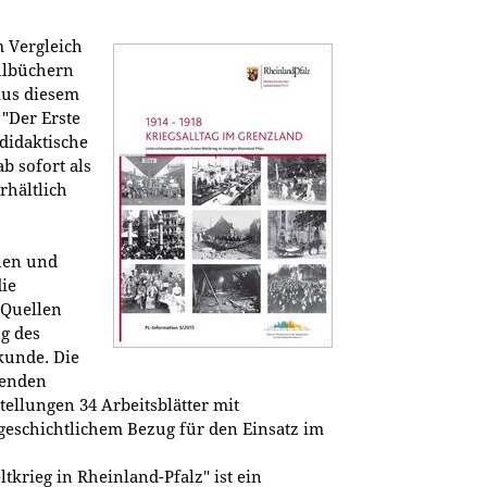
m Vergleich
ulbüchern
Aus diesem
"Der Erste
 didaktische
b sofort als
rhältlich
nen und
die
 Quellen
g des
kunde. Die
renden
tellungen 34 Arbeitsblätter mit
lgeschichtlichem Bezug für den Einsatz im
krieg in Rheinland-Pfalz" ist ein