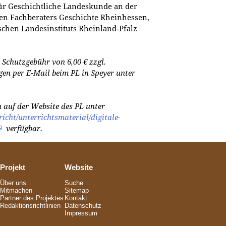
für Geschichtliche Landeskunde an der
alen Fachberaters Geschichte Rheinhessen,
schen Landesinstituts Rheinland-Pfalz
 Schutzgebühr von 6,00 € zzgl.
en per E-Mail beim PL in Speyer unter
 auf der Website des PL unter
richt/unterrichtsmaterial/digitale-
verfügbar.
Projekt
Website
Über uns
Suche
Mitmachen
Sitemap
Partner des Projektes
Kontakt
Redaktionsrichtlinien
Datenschutz
Impressum