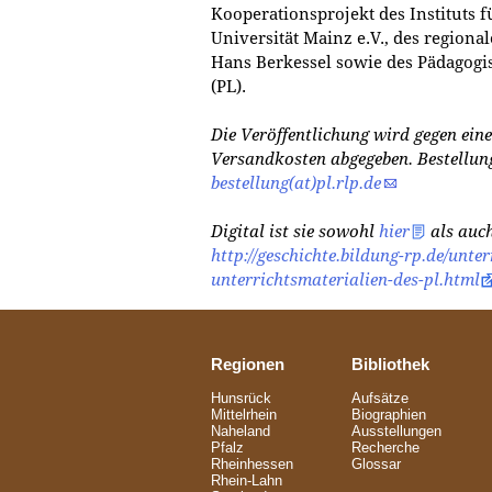
Kooperationsprojekt des Instituts 
Universität Mainz e.V., des region
Hans Berkessel sowie des Pädagogi
(PL).
Die Veröffentlichung wird gegen eine
Versandkosten abgegeben. Bestellung
bestellung(at)pl.rlp.de
Digital ist sie sowohl
hier
als auch
http://geschichte.bildung-rp.de/unter
unterrichtsmaterialien-des-pl.html
Regionen
Bibliothek
Hunsrück
Aufsätze
Mittelrhein
Biographien
Naheland
Ausstellungen
Pfalz
Recherche
Rheinhessen
Glossar
Rhein-Lahn