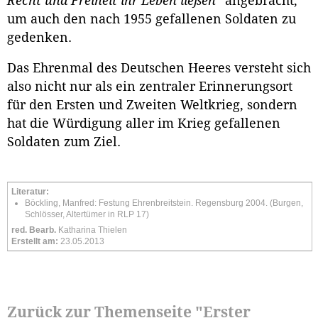
Recht und Freiheit ihr Leben ließen“
angebracht,
um auch den nach 1955 gefallenen Soldaten zu
gedenken.
Das Ehrenmal des Deutschen Heeres versteht sich
also nicht nur als ein zentraler Erinnerungsort
für den Ersten und Zweiten Weltkrieg, sondern
hat die Würdigung aller im Krieg gefallenen
Soldaten zum Ziel.
Literatur:
Böckling, Manfred: Festung Ehrenbreitstein. Regensburg 2004. (Burgen,
Schlösser, Altertümer in RLP 17)
red. Bearb.
Katharina Thielen
Erstellt am:
23.05.2013
Zurück zur Themenseite "Erster