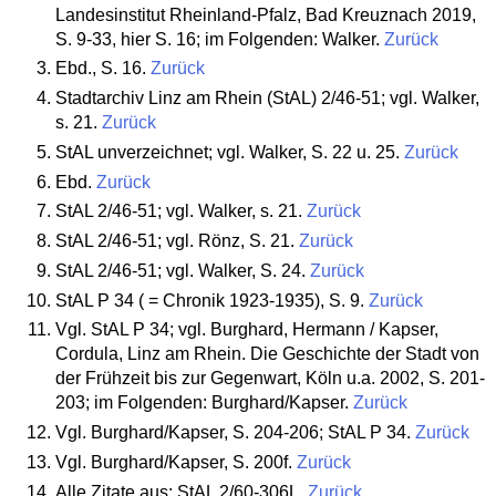
Landesinstitut Rheinland-Pfalz, Bad Kreuznach 2019,
S. 9-33, hier S. 16; im Folgenden: Walker.
Zurück
Ebd., S. 16.
Zurück
Stadtarchiv Linz am Rhein (StAL) 2/46-51; vgl. Walker,
s. 21.
Zurück
StAL unverzeichnet; vgl. Walker, S. 22 u. 25.
Zurück
Ebd.
Zurück
StAL 2/46-51; vgl. Walker, s. 21.
Zurück
StAL 2/46-51; vgl. Rönz, S. 21.
Zurück
StAL 2/46-51; vgl. Walker, S. 24.
Zurück
StAL P 34 ( = Chronik 1923-1935), S. 9.
Zurück
Vgl. StAL P 34; vgl. Burghard, Hermann / Kapser,
Cordula, Linz am Rhein. Die Geschichte der Stadt von
der Frühzeit bis zur Gegenwart, Köln u.a. 2002, S. 201-
203; im Folgenden: Burghard/Kapser.
Zurück
Vgl. Burghard/Kapser, S. 204-206; StAL P 34.
Zurück
Vgl. Burghard/Kapser, S. 200f.
Zurück
Alle Zitate aus: StAL 2/60-306L.
Zurück