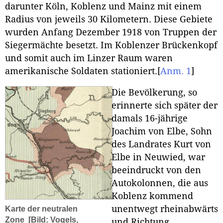
darunter Köln, Koblenz und Mainz mit einem
Radius von jeweils 30 Kilometern. Diese Gebiete
wurden Anfang Dezember 1918 von Truppen der
Siegermächte besetzt. Im Koblenzer Brückenkopf
und somit auch im Linzer Raum waren
amerikanische Soldaten stationiert.
[
Anm. 1
]
Die Bevölkerung, so
erinnerte sich später der
damals 16-jährige
Joachim von Elbe, Sohn
des Landrates Kurt von
Elbe in Neuwied, war
beeindruckt von den
Autokolonnen, die aus
Koblenz kommend
unentwegt rheinabwärts
Karte der neutralen
Zone
[Bild: Vogels,
und Richtung