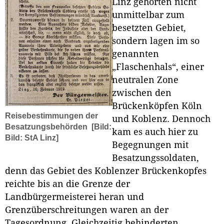
Linz gehörten nicht
unmittelbar zum
besetzten Gebiet,
sondern lagen im so
genannten
„Flaschenhals“, einer
neutralen Zone
zwischen den
Brückenköpfen Köln
Reisebestimmungen der
und Koblenz. Dennoch
Besatzungsbehörden
[Bild:
kam es auch hier zu
Bild: StA Linz]
Begegnungen mit
Besatzungssoldaten,
denn das Gebiet des Koblenzer Brückenkopfes
reichte bis an die Grenze der
Landbürgermeisterei heran und
Grenzüberschreitungen waren an der
Tagesordnung. Gleichzeitig behinderten