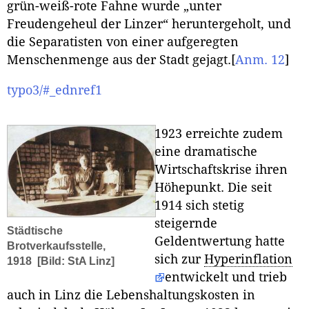
grün-weiß-rote Fahne wurde „unter
Freudengeheul der Linzer“ heruntergeholt, und
die Separatisten von einer aufgeregten
Menschenmenge aus der Stadt gejagt.
[
Anm. 12
]
typo3/#_ednref1
1923 erreichte zudem
eine dramatische
Wirtschaftskrise ihren
Höhepunkt. Die seit
1914 sich stetig
steigernde
Städtische
Geldentwertung hatte
Brotverkaufsstelle,
sich zur
Hyperinflation
1918
[Bild: StA Linz]
entwickelt und trieb
auch in Linz die Lebenshaltungskosten in