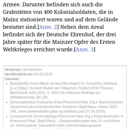
Armee. Darunter befinden sich auch die
Grabstätten von 400 Kolonialsoldaten, die in
Mainz stationiert waren und auf dem Gelände
bestattet sind.
[
Anm. 2
]
Neben dem Areal
befindet sich der Deutsche Ehrenhof, der drei
Jahre später für die Mainzer Opfer des Ersten
Weltkrieges errichtet wurde.
[
Anm. 3
]
Verfasser:
Jan Brunner
Veröffentlicht am:
04.06.2020
Literatur:
Brandstetter, Anna-Maria: Ist das Ethnologie? In: Schareika, Nikolaus
[u.a.] (Hgg.): Auf dem Boden der Tatsachen. Festschrift für Thomas
Bierschenk. Köln 2011, S. 109-118 (=Mainzer Beiträge zur
Afrikaforschung, Bd. 28).
Generaldirektion Kulturelles Erbe Rheinland-Pfalz (Hg.): Nachrichtliches
Verzeichnis der Kulturdenkmäler. Kreisfreie Stadt Mainz. Mainz 2020.
URL:
www.denkmallisten.gdke-rlp.de/Mainz.pdf
(27.04.2020).
Landesamt für Denkmalpflege Rheinland-Pfalz (Hg.): Kulturdenkmäler in
Rheinland-Pfalz. Stadt Mainz – Stadterweiterungen des 19. und frühen
20. Jahrhunderts. Düsseldorf 1986 (=Denkmaltopographie