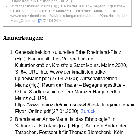
Bundesrepublik Deutschland, Bd. 2.1).
Wirtschaftsbetrieb Mainz (Hg.): Raum der Trauer – Begegnungsstätte –
Ort für Stadtgeschichte. Der Mainzer Hauptfriedhof. Mainz o.J. URL:
www.mainz.de/microsite/wb/bestattung/medien/bindata/Kreuzbruchpfalz-
Flyer_Online.pdf
(27.04.2020).
Anmerkungen:
Generaldirektion Kulturelles Erbe Rheinland-Pfalz
(Hg.): Nachrichtliches Verzeichnis der
Kulturdenkmäler. Kreisfreie Stadt Mainz. Mainz 2020,
S. 64. URL: http://www.denkmallisten.gdke-
rlp.de/Mainz.pdf (27.04.2020); Wirtschaftsbetrieb
Mainz (Hg.): Raum der Trauer – Begegnungsstätte –
Ort für Stadtgeschichte. Der Mainzer Hauptfriedhof.
Mainz o.J. URL:
https://www.mainz.de/microsite/wb/bestattung/medien/bi
Flyer_Online.pdf (27.04.2020).
Zurück
Brandstetter, Anna-Maria: Ist das Ethnologie? In:
Schareika, Nikolaus [u.a.] (Hgg.): Auf dem Boden der
Tatsachen. Festschrift für Thomas Bierschenk. Köln