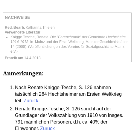
NACHWEISE
Red. Bearb.
Katharina Thielen
Verwendete Literatur:
Knigge Tesche, Renate:
Die "Ehrenchronik" der Gemeinde Hechtsheim
1914-1918.
In: Mainz und der Erste Weltkrieg, Mainzer Geschichtsblätter
14 (2008). (Veröffentlichungen des Vereins für Sozialgeschichte Mainz
e.V.)
Erstellt am
14.4.2013
Anmerkungen:
Nach Renate Knigge-Tesche, S. 126 nahmen
tatsächlich 264 Hechtsheimer am Ersten Weltkrieg
teil.
Zurück
Renate Knigge-Tesche, S. 126 spricht auf der
Grundlager der Volkszählung von 1910 von insges.
791 männlichen Personen, d.h. ca. 40% der
Einwohner.
Zurück