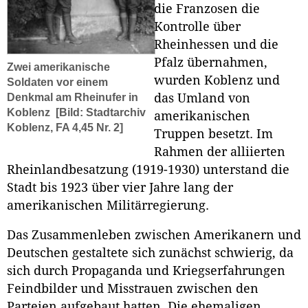
die Franzosen die
Kontrolle über
Rheinhessen und die
Pfalz übernahmen,
Zwei amerikanische
wurden Koblenz und
Soldaten vor einem
das Umland von
Denkmal am Rheinufer in
Koblenz
[Bild: Stadtarchiv
amerikanischen
Koblenz, FA 4,45 Nr. 2]
Truppen besetzt. Im
Rahmen der alliierten
Rheinlandbesatzung (1919-1930) unterstand die
Stadt bis 1923 über vier Jahre lang der
amerikanischen Militärregierung.
Das Zusammenleben zwischen Amerikanern und
Deutschen gestaltete sich zunächst schwierig, da
sich durch Propaganda und Kriegserfahrungen
Feindbilder und Misstrauen zwischen den
Parteien aufgebaut hatten. Die ehemaligen