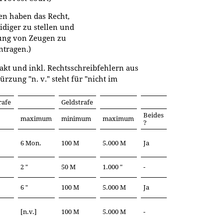
en haben das Recht,
idiger zu stellen und
ung von Zeugen zu
ntragen.)
akt und inkl. Rechtsschreibfehlern aus
zung "n. v." steht für "nicht im
rafe
Geldstrafe
Beides
maximum
minimum
maximum
?
6 Mon.
100 M
5.000 M
Ja
2 "
50 M
1.000 "
-
6 "
100 M
5.000 M
Ja
[n.v.]
100 M
5.000 M
-