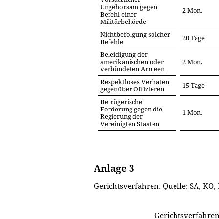
Ungehorsam gegen
2 Mon.
Befehl einer
Militärbehörde
Nichtbefolgung solcher
20 Tage
Befehle
Beleidigung der
amerikanischen oder
2 Mon.
verbündeten Armeen
Respektloses Verhaten
15 Tage
gegenüber Offizieren
Betrügerische
Forderung gegen die
1 Mon.
Regierung der
Vereinigten Staaten
Anlage 3
Gerichtsverfahren. Quelle: SA, KO, Be
Gerichtsverfahre