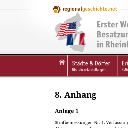
Erster W
Besatzu
in Rhein
Städte & Dörfer
Er
Überblicksdarstellungen
Kult
8. Anhang
Anlage 1
Strafbemessungen Nr. 1. Verfassu