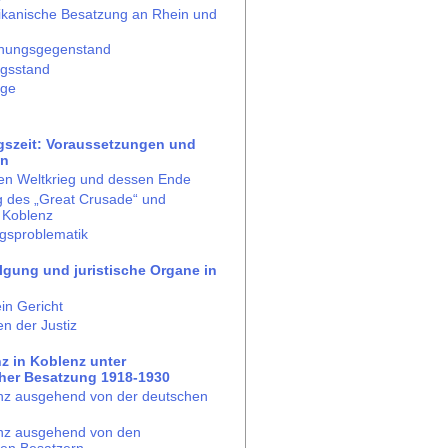
ikanische Besatzung an Rhein und
chungsgegenstand
ngsstand
age
gszeit: Voraussetzungen und
en
en Weltkrieg und dessen Ende
 des „Great Crusade“ und
 Koblenz
gsproblematik
olgung und juristische Organe in
in Gericht
n der Justiz
nz in Koblenz unter
her Besatzung 1918-1930
nz ausgehend von der deutschen
enz ausgehend von den
hen Besatzern