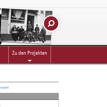
Zu den Projekten
rsicht
chnis
g