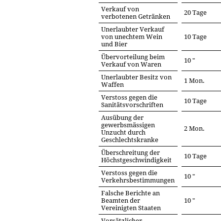
Verkauf von
20 Tage
verbotenen Getränken
Unerlaubter Verkauf
von unechtem Wein
10 Tage
und Bier
Übervorteilung beim
10 "
Verkauf von Waren
Unerlaubter Besitz von
1 Mon.
Waffen
Verstoss gegen die
10 Tage
Sanitätsvorschriften
Ausübung der
gewerbsmässigen
2 Mon.
Unzucht durch
Geschlechtskranke
Überschreitung der
10 Tage
Höchstgeschwindigkeit
Verstoss gegen die
10 "
Verkehrsbestimmungen
Falsche Berichte an
Beamten der
10 "
Vereinigten Staaten
Vorsätzlicher