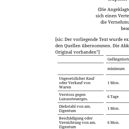
(Die Angeklagt
sich einen Verte
die Vernehm
bea
[sic: Der vorliegende Text wurde ex
den Quellen übernommen. Die Abkür
Original vorhanden"]
Gefängnisst
minimum
Ungesetzlicher Kauf
oder Verkauf von
1 Mon.
Waren
Verstoss gegen
6 Tage
Luxussteuerges.
Diebstahl von am.
1 Mon.
Eigentum
Beschädigung oder
Vernichtung von am.
6 Mon.
Eigentum