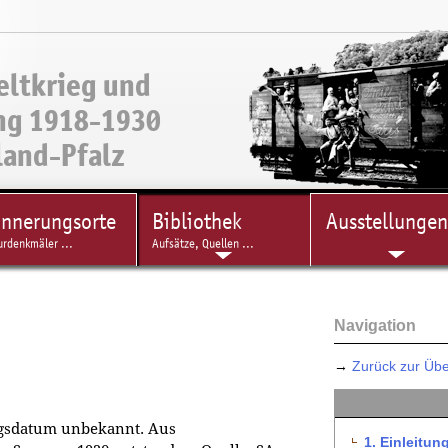
eltkrieg und
ng 1918-1930
land-Pfalz
innerungsorte
Bibliothek
Ausstellungen
urdenkmäler ...
Aufsätze, Quellen ...
Navigation
→
Zurück zur Übe
Inhaltsverzei
ngsdatum unbekannt. Aus
1. Einleitun