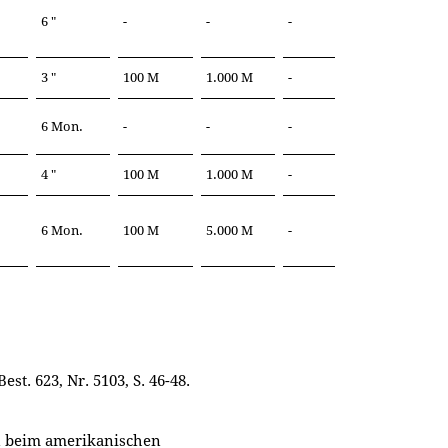
6 "
-
-
-
3 "
100 M
1.000 M
-
6 Mon.
-
-
-
4 "
100 M
1.000 M
-
6 Mon.
100 M
5.000 M
-
st. 623, Nr. 5103, S. 46-48.
n beim amerikanischen