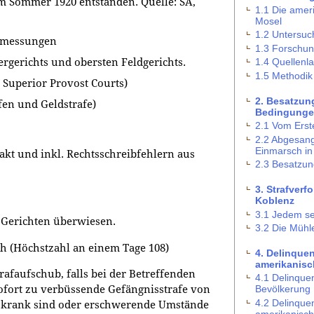
Sommer 1920 entstanden. Quelle: SA,
1.1 Die amer
Mosel
1.2 Untersu
emessungen
1.3 Forschu
rgerichts und obersten Feldgerichts.
1.4 Quellenl
1.5 Methodik
 Superior Provost Courts)
2. Besatzun
fen und Geldstrafe)
Bedingung
2.1 Vom Erst
2.2 Abgesang
Einmarsch in
xakt und inkl. Rechtsschreibfehlern aus
2.3 Besatzun
3. Strafverf
Koblenz
3.1 Jedem se
 Gerichten überwiesen.
3.2 Die Mühle
ch (Höchstzahl an einem Tage 108)
4. Delinque
amerikanisc
trafaufschub, falls bei der Betreffenden
4.1 Delinque
 Sofort zu verbüssende Gefängnisstrafe von
Bevölkerung
4.2 Delinqu
en krank sind oder erschwerende Umstände
amerikanisc