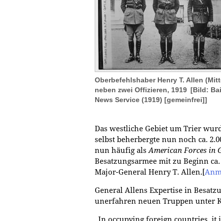
Oberbefehlshaber Henry T. Allen (Mitt
neben zwei Offizieren, 1919
[Bild: Ba
News Service (1919) [gemeinfrei]]
Das westliche Gebiet um Trier wur
selbst beherbergte nun noch ca. 2.
nun häufig als
American Forces in
Besatzungsarmee mit zu Beginn ca.
Major-General Henry T. Allen.
[
Anm
General Allens Expertise in Besatz
unerfahren neuen Truppen unter Ko
„In occupying foreign countries, it