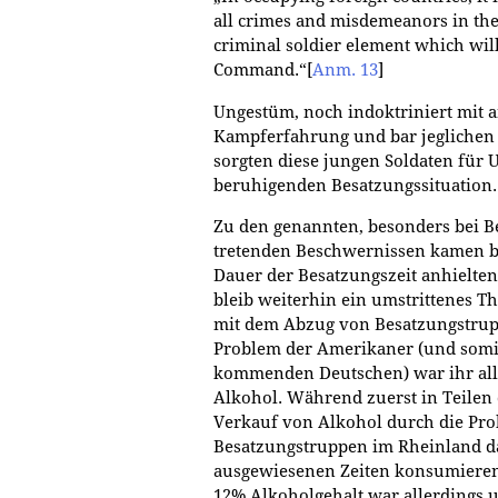
all crimes and misdemeanors in the
criminal soldier element which will
Command.“
[
Anm. 13
]
Ungestüm, noch indoktriniert mit 
Kampferfahrung und bar jeglichen
sorgten diese jungen Soldaten für U
beruhigenden Besatzungssituation.
Zu den genannten, besonders bei B
tretenden Beschwernissen kamen ba
Dauer der Besatzungszeit anhielt
bleib weiterhin ein umstrittenes T
mit dem Abzug von Besatzungstrup
Problem der Amerikaner (und somit
kommenden Deutschen) war ihr allz
Alkohol. Während zuerst in Teilen
Verkauf von Alkohol durch die Pro
Besatzungstruppen im Rheinland da
ausgewiesenen Zeiten konsumieren
12% Alkoholgehalt war allerdings 