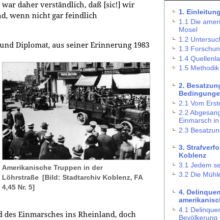
 war daher verständlich, daß [sic!] wir
1. Einleitun
d, wenn nicht gar feindlich
1.1 Die amer
Mosel
1.2 Untersu
 und Diplomat, aus seiner Erinnerung 1983
1.3 Forschu
1.4 Quellenl
1.5 Methodik
2. Besatzun
Bedingung
2.1 Vom Erst
2.2 Abgesang
Einmarsch in
2.3 Besatzun
3. Strafverf
Koblenz
3.1 Jedem se
Amerikanische Truppen in der
3.2 Die Mühle
Löhrstraße
[Bild: Stadtarchiv Koblenz, FA
4,45 Nr. 5]
4. Delinque
amerikanisc
4.1 Delinque
 des Einmarsches ins Rheinland, doch
Bevölkerung