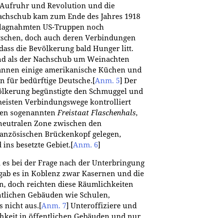
Aufruhr und Revolution und die
Nachschub kam zum Ende des Jahres 1918
hlagnahmten US-Truppen noch
tschen, doch auch deren Verbindungen
ass die Bevölkerung bald Hunger litt.
nd als der Nachschub um Weinachten
gannen einige amerikanische Küchen und
 für bedürftige Deutsche.
[
Anm. 5
]
Der
ölkerung begünstigte den Schmuggel und
eisten Verbindungswege kontrolliert
 den sogenannten
Freistaat Flaschenhals
,
 neutralen Zone zwischen den
ranzösischen Brückenkopf gelegen,
ins besetzte Gebiet.
[
Anm. 6
]
es bei der Frage nach der Unterbringung
 gab es in Koblenz zwar Kasernen und die
n, doch reichten diese Räumlichkeiten
ntlichen Gebäuden wie Schulen,
 nicht aus.
[
Anm. 7
]
Unteroffiziere und
keit in öffentlichen Gebäuden und nur