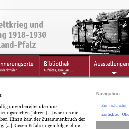
eltkrieg und
ng 1918-1930
land-Pfalz
innerungsorte
Bibliothek
Ausstellungen
urdenkmäler ...
Aufsätze, Quellen ...
Navigation
k
→
Zum nächsten 
öllig unvorbereitet über uns
hrungsreichen Jahren […] war uns die
→
Zurück zur Übe
ellbar. Hinzu kam der Zusammenbruch der
Inhaltsverzei
. […] Diesen Erfahrungen folgte ohne