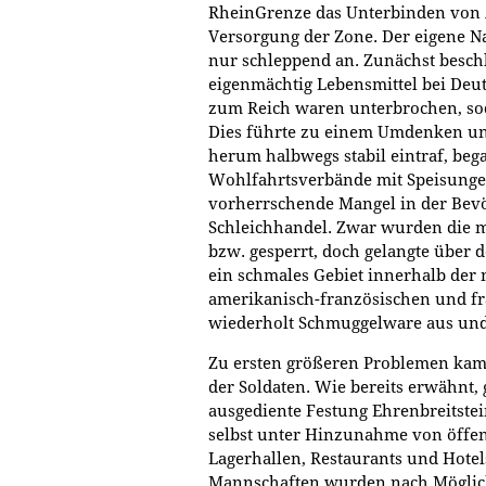
RheinGrenze das Unterbinden von 
Versorgung der Zone. Der eigene 
nur schleppend an. Zunächst besc
eigenmächtig Lebensmittel bei Deu
zum Reich waren unterbrochen, sod
Dies führte zu einem Umdenken u
herum halbwegs stabil eintraf, be
Wohlfahrtsverbände mit Speisungen
vorherrschende Mangel in der Bev
Schleichhandel. Zwar wurden die m
bzw. gesperrt, doch gelangte über
ein schmales Gebiet innerhalb der
amerikanisch-französischen und f
wiederholt Schmuggelware aus und 
Zu ersten größeren Problemen kam 
der Soldaten. Wie bereits erwähnt,
ausgediente Festung Ehrenbreitstei
selbst unter Hinzunahme von öffe
Lagerhallen, Restaurants und Hotels
Mannschaften wurden nach Möglich