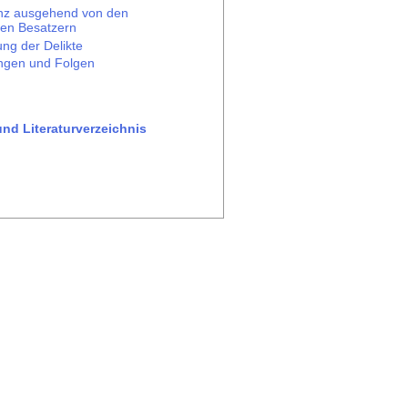
enz ausgehend von den
hen Besatzern
ung der Delikte
ngen und Folgen
und Literaturverzeichnis