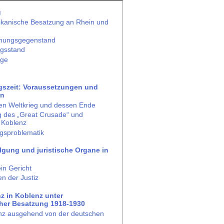
g
ikanische Besatzung an Rhein und
chungsgegenstand
ngsstand
age
gszeit: Voraussetzungen und
en
en Weltkrieg und dessen Ende
 des „Great Crusade“ und
 Koblenz
gsproblematik
olgung und juristische Organe in
in Gericht
n der Justiz
nz in Koblenz unter
her Besatzung 1918-1930
nz ausgehend von der deutschen