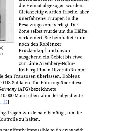
die Heimat abgezogen worden.
Gleichzeitig wurden frische, aber
unerfahrene Truppen in die
Besatzungszone verlegt. Die
Zone selbst wurde um die Hälfte
verkleinert. Sie beinhaltete nun
noch den Koblenzer
e)
Brückenkopf und davon
in
ausgehend ein Gebiet bis etwa
zur Linie Aremberg-Nohn-
Kelberg-Ulmen-UtzerathBremm.
de den Franzosen überlassen. Koblenz
000 US-Soldaten. Die Führung über diese
 Germany
(AFG) bezeichnete
 10.000 Mann übernahm der altgediente
. 12
]
ungsfragen wurde bald benötigt, um die
ntrolle zu halten.
 is manifestly impossible to do away with