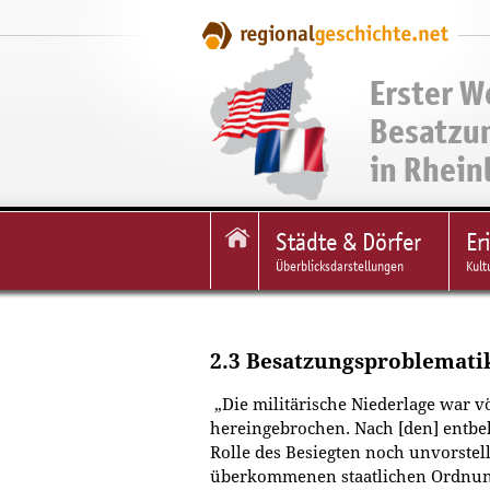
Erster W
Besatzu
in Rhein
Städte & Dörfer
Er
Überblicksdarstellungen
Kult
2.3 Besatzungsproblemati
„Die militärische Niederlage war v
hereingebrochen. Nach [den] entbe
Rolle des Besiegten noch unvorst
überkommenen staatlichen Ordnung