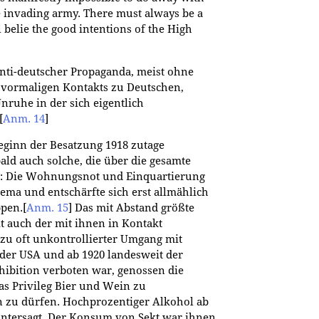
 invading army. There must always be a
 belie the good intentions of the High
anti-deutscher Propaganda, meist ohne
 vormaligen Kontakts zu Deutschen,
nruhe in der sich eigentlich
[
Anm. 14
]
eginn der Besatzung 1918 zutage
ld auch solche, die über die gesamte
en: Die Wohnungsnot und Einquartierung
hema und entschärfte sich erst allmählich
pen.
[
Anm. 15
]
Das mit Abstand größte
 auch der mit ihnen in Kontakt
u oft unkontrollierter Umgang mit
 der USA und ab 1920 landesweit der
hibition verboten war, genossen die
s Privileg Bier und Wein zu
 zu dürfen. Hochprozentiger Alkohol ab
untersagt. Der Konsum von Sekt war ihnen