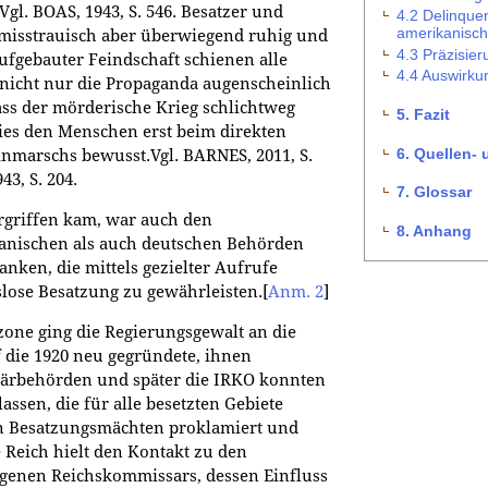
Vgl. BOAS, 1943, S. 546. Besatzer und
4.2 Delinqu
amerikanisc
misstrauisch aber überwiegend ruhig und
4.3 Präzisier
aufgebauter Feindschaft schienen alle
4.4 Auswirku
ss nicht nur die Propaganda augenscheinlich
ass der mörderische Krieg schlichtweg
5. Fazit
ies den Menschen erst beim direkten
6. Quellen- 
nmarschs bewusst.Vgl. BARNES, 2011, S.
43, S. 204.
7. Glossar
rgriffen kam, war auch den
8. Anhang
anischen als auch deutschen Behörden
nken, die mittels gezielter Aufrufe
slose Besatzung zu gewährleisten.
[
Anm. 2
]
zone ging die Regierungsgewalt an die
die 1920 neu gegründete, ihnen
tärbehörden und später die IRKO konnten
ssen, die für alle besetzten Gebiete
n Besatzungsmächten proklamiert und
 Reich hielt den Kontakt zu den
igenen Reichskommissars, dessen Einfluss