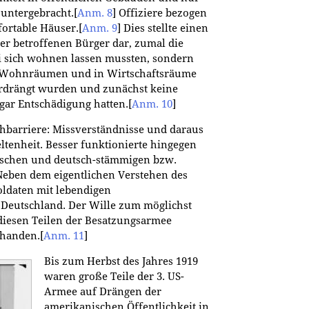
 untergebracht.
[
Anm. 8
]
Offiziere bezogen
fortable Häuser.
[
Anm. 9
]
Dies stellte einen
 der betroffenen Bürger dar, zumal die
i sich wohnen lassen mussten, sondern
n Wohnräumen und in Wirtschaftsräume
erdrängt wurden und zunächst keine
 gar Entschädigung hatten.
[
Anm. 10
]
chbarriere: Missverständnisse und daraus
ltenheit. Besser funktionierte hingegen
schen und deutsch-stämmigen bzw.
Neben dem eigentlichen Verstehen des
oldaten mit lebendigen
Deutschland. Der Wille zum möglichst
diesen Teilen der Besatzungsarmee
rhanden.
[
Anm. 11
]
Bis zum Herbst des Jahres 1919
waren große Teile der 3. US-
Armee auf Drängen der
amerikanischen Öffentlichkeit in