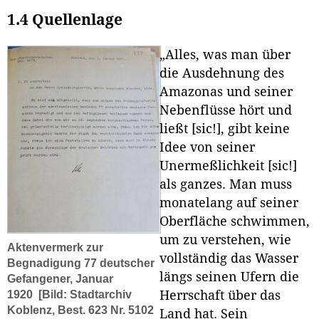
1.4 Quellenlage
„Alles, was man über
die Ausdehnung des
Amazonas und seiner
Nebenflüsse hört und
ließt [sic!], gibt keine
Idee von seiner
Unermeßlichkeit [sic!]
als ganzes. Man muss
monatelang auf seiner
Oberfläche schwimmen,
um zu verstehen, wie
Aktenvermerk zur
vollständig das Wasser
Begnadigung 77 deutscher
längs seinen Ufern die
Gefangener, Januar
1920
[Bild: Stadtarchiv
Herrschaft über das
Koblenz, Best. 623 Nr. 5102
Land hat. Sein