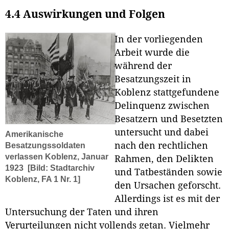
4.4 Auswirkungen und Folgen
In der vorliegenden
Arbeit wurde die
während der
Besatzungszeit in
Koblenz stattgefundene
Delinquenz zwischen
Besatzern und Besetzten
untersucht und dabei
Amerikanische
nach den rechtlichen
Besatzungssoldaten
verlassen Koblenz, Januar
Rahmen, den Delikten
1923
[Bild: Stadtarchiv
und Tatbeständen sowie
Koblenz, FA 1 Nr. 1]
den Ursachen geforscht.
Allerdings ist es mit der
Untersuchung der Taten und ihren
Verurteilungen nicht vollends getan. Vielmehr