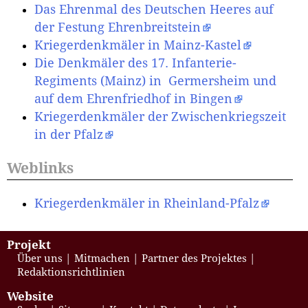
Das Ehrenmal des Deutschen Heeres auf
der Festung Ehrenbreitstein
Kriegerdenkmäler in Mainz-Kastel
Die Denkmäler des 17. Infanterie-
Regiments (Mainz) in Germersheim und
auf dem Ehrenfriedhof in Bingen
Kriegerdenkmäler der Zwischenkriegszeit
in der Pfalz
Weblinks
Kriegerdenkmäler in Rheinland-Pfalz
Projekt
Über uns
Mitmachen
Partner des Projektes
Redaktionsrichtlinien
Website