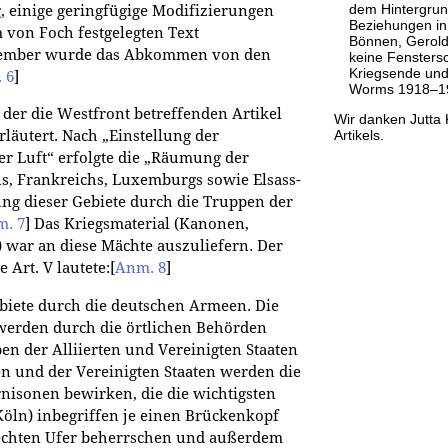
dem Hintergrun
g, einige geringfügige Modifizierungen
Beziehungen in 
von Foch festgelegten Text
Bönnen, Gerold/
ember wurde das Abkommen von den
keine Fensters
Kriegsende und
 6
]
Worms 1918–19
 der die Westfront betreffenden Artikel
Wir danken Jutta K
Artikels.
läutert. Nach „Einstellung der
er Luft“ erfolgte die „Räumung der
ns, Frankreichs, Luxemburgs sowie Elsass-
zung dieser Gebiete durch die Truppen der
. 7
]
Das Kriegsmaterial (Kanonen,
 war an diese Mächte auszuliefern. Der
 Art. V lautete:
[
Anm. 8
]
iete durch die deutschen Armeen. Die
werden durch die örtlichen Behörden
en der Alliierten und Vereinigten Staaten
ten und der Vereinigten Staaten werden die
nisonen bewirken, die die wichtigsten
öln) inbegriffen je einen Brückenkopf
echten Ufer beherrschen und außerdem