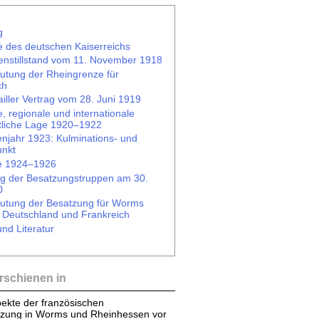
g
 des deutschen Kaiserreichs
enstillstand vom 11. November 1918
utung der Rheingrenze für
ch
iller Vertrag vom 28. Juni 1919
e, regionale und internationale
ftliche Lage 1920–1922
enjahr 1923: Kulminations- und
nkt
e 1924–1926
g der Besatzungstruppen am 30.
0
utung der Besatzung für Worms
r Deutschland und Frankreich
nd Literatur
rschienen in
spekte der französischen
zung in Worms und Rheinhessen vor