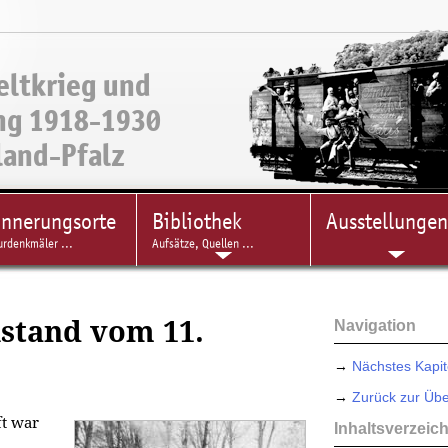
eltkrieg und
ng 1918-1930
land-Pfalz
innerungsorte
Bibliothek
Ausstellungen
urdenkmäler ...
Aufsätze, Quellen ...
lstand vom 11.
Navigation
→
Nächstes Kapit
→
Zurück zur Übe
ft war
Inhaltsverzeic