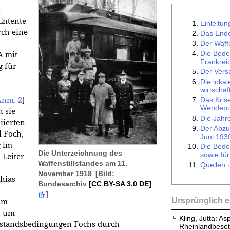
n
Entente
Einleitun
ch eine
Das Ende
Der Waff
Die Bede
A mit
Frankrei
g für
Der Versa
Die lokal
wirtscha
Anm. 2
]
Das Kris
Wendepu
 sie
Die Jahr
iierten
Der Abzu
l Foch,
Juni 193
 im
Die Bede
Die Unterzeichnung des
sowie fü
 Leiter
Waffenstillstandes am 11.
Quellen u
November 1918
[Bild:
hias
Bundesarchiv
[CC BY-SA 3.0 DE]
]
Ursprünglich e
Im
s um
Kling, Jutta: A
lstandsbedingungen Fochs durch
Rheinlandbeset