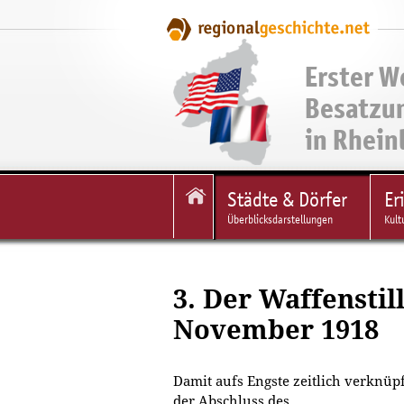
Erster W
Besatzu
in Rhein
Städte & Dörfer
Er
Überblicksdarstellungen
Kult
3. Der Waffenstil
November 1918
Damit aufs Engste zeitlich verknüp
der Abschluss des