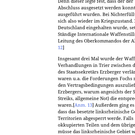
Denn dieser legte fest, dass der de
Abschluss ausgesetzt werden konnt
ausgeführt wurden. Bei Nichterfül
sich also wieder im Kriegszustan
Deutschland eingehalten wurde, set
Ständige Internationale Waffenstil
Leitung des Oberkommandos der Al
12
]
Insgesamt drei Mal wurde der Waff
Verhandlungen in Trier zwischen d
des Staatssekretärs Erzberger verl
waren u.a. die Forderungen Fochs 
den Vertragsbedingungen auszulie
Erzbergers, warum angesichts der S
Streiks, allgemeine Not) die entsp
waren.
[
Anm. 13
]
Außerdem ging es 
dass das besetzte linksrheinische 
Territorien abgesperrt werde. Falls
okkupierten Teilen und dem übrig
müsse das linksrheinische Gebiet 