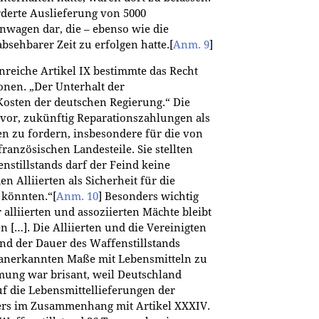
orderte Auslieferung von 5000
wagen dar, die – ebenso wie die
bsehbarer Zeit zu erfolgen hatte.
[
Anm. 9
]
nreiche Artikel IX bestimmte das Recht
onen. „Der Unterhalt der
Kosten der deutschen Regierung.“ Die
 vor, zukünftig Reparationszahlungen als
en zu fordern, insbesondere für die von
ranzösischen Landesteile. Sie stellten
nstillstands darf der Feind keine
en Alliierten als Sicherheit für die
 könnten.“
[
Anm. 10
]
Besonders wichtig
 alliierten und assoziierten Mächte bleibt
[…]. Die Alliierten und die Vereinigten
nd der Dauer des Waffenstillstands
 anerkannten Maße mit Lebensmitteln zu
ung war brisant, weil Deutschland
f die Lebensmittellieferungen der
ders im Zusammenhang mit Artikel XXXIV.