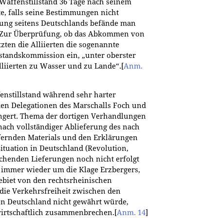
r Waffenstillstand 36 Tage nach seinem
e, falls seine Bestimmungen nicht
lung seitens Deutschlands befände man
d. Zur Überprüfung, ob das Abkommen von
zten die Alliierten die sogenannte
lstandskommission ein, „unter oberster
liierten zu Wasser und zu Lande“.
[
Anm.
enstillstand während sehr harter
en Delegationen des Marschalls Foch und
ängert. Thema der dortigen Verhandlungen
nach vollständiger Ablieferung des nach
fernden Materials und den Erklärungen
ituation in Deutschland (Revolution,
rechenden Lieferungen noch nicht erfolgt
immer wieder um die Klage Erzbergers,
Gebiet von den rechtsrheinischen
 die Verkehrsfreiheit zwischen den
en Deutschland nicht gewährt würde,
wirtschaftlich zusammenbrechen.
[
Anm. 14
]