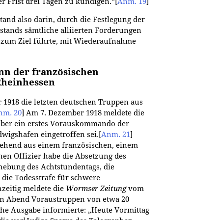
er Frist drei Tagen zu kündigen.“
[
Anm. 19
]
and also darin, durch die Festlegung der
lstands sämtliche alliierten Forderungen
t zum Ziel führte, mit Wiederaufnahme
inn der französischen
Rheinhessen
1918 die letzten deutschen Truppen aus
nm. 20
]
Am 7. Dezember 1918 meldete die
mber ein erstes Vorauskommando der
dwigshafen eingetroffen sei.
[
Anm. 21
]
stehend aus einem französischen, einem
en Offizier habe die Absetzung des
fhebung des Achtstundentags, die
die Todesstrafe für schwere
zeitig meldete die
Wormser Zeitung
vom
n Abend Voraustruppen von etwa 20
che Ausgabe informierte: „Heute Vormittag