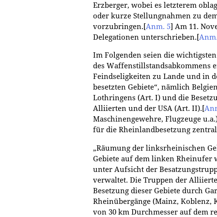
Erzberger, wobei es letzterem obla
oder kurze Stellungnahmen zu dem 
vorzubringen.
[
Anm. 5
]
Am 11. Nov
Delegationen unterschrieben.
[
Anm.
Im Folgenden seien die wichtigsten
des Waffenstillstandsabkommens er
Feindseligkeiten zu Lande und in d
besetzten Gebiete“, nämlich Belgie
Lothringens (Art. I) und die Beset
Alliierten und der USA (Art. II).
[
Anm
Maschinengewehre, Flugzeuge u.a.)
für die Rheinlandbesetzung zentrale
„Räumung der linksrheinischen Geb
Gebiete auf dem linken Rheinufer 
unter Aufsicht der Besatzungstrupp
verwaltet. Die Truppen der Alliier
Besetzung dieser Gebiete durch Gar
Rheinübergänge (Mainz, Koblenz, K
von 30 km Durchmesser auf dem r