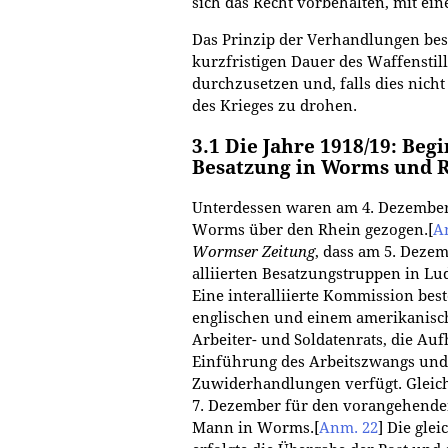
sich das Recht vorbehalten, mit ein
Das Prinzip der Verhandlungen best
kurzfristigen Dauer des Waffenstil
durchzusetzen und, falls dies nich
des Krieges zu drohen.
3.1 Die Jahre 1918/19: Beg
Besatzung in Worms und 
Unterdessen waren am 4. Dezember 
Worms über den Rhein gezogen.
[
A
Wormser Zeitung
, dass am 5. Deze
alliierten Besatzungstruppen in Lu
Eine interalliierte Kommission be
englischen und einem amerikanisch
Arbeiter- und Soldatenrats, die Au
Einführung des Arbeitszwangs und 
Zuwiderhandlungen verfügt. Gleich
7. Dezember für den vorangehende
Mann in Worms.
[
Anm. 22
]
Die glei