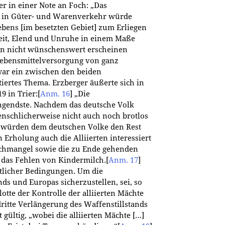
er in einer Note an Foch: „Das
e in Güter- und Warenverkehr würde
ebens [im besetzten Gebiet] zum Erliegen
eit, Elend und Unruhe in einem Maße
ten nicht wünschenswert erscheinen
Lebensmittelversorgung von ganz
war ein zwischen den beiden
iertes Thema. Erzberger äußerte sich in
9 in Trier:
[
Anm. 16
]
„Die
ingendste. Nachdem das deutsche Volk
enschlicherweise nicht auch noch brotlos
 würden dem deutschen Volke den Rest
Erholung auch die Alliierten interessiert
ischmangel sowie die zu Ende gehenden
r das Fehlen von Kindermilch.
[
Anm. 17
]
mtlicher Bedingungen. Um die
s und Europas sicherzustellen, sei, so
otte der Kontrolle der alliierten Mächte
ritte Verlängerung des Waffenstillstands
 gültig, „wobei die alliierten Mächte […]