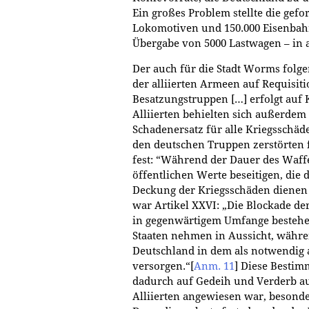
Ein großes Problem stellte die gef
Lokomotiven und 150.000 Eisenbahn
Übergabe von 5000 Lastwagen – in a
Der auch für die Stadt Worms folge
der alliierten Armeen auf Requisiti
Besatzungstruppen […] erfolgt auf 
Alliierten behielten sich außerdem
Schadenersatz für alle Kriegsschäd
den deutschen Truppen zerstörten f
fest: “Während der Dauer des Waffe
öffentlichen Werte beseitigen, die d
Deckung der Kriegsschäden dienen
war Artikel XXVI: „Die Blockade der
in gegenwärtigem Umfange bestehen 
Staaten nehmen in Aussicht, währe
Deutschland in dem als notwendig
versorgen.“
[
Anm. 11
]
Diese Bestimm
dadurch auf Gedeih und Verderb au
Alliierten angewiesen war, beson