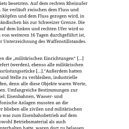
biets besetzten. Auf dem rechten Rheinufer
. Sie verläuft zwischen dem Fluss und
kenköpfen und dem Fluss gezogen wird, in
ländischen bis zur Schweizer Grenze. Die
uf dem linken und rechten Ufer wird so
m von weiteren 16 Tagen durchgeführt ist,
r Unterzeichnung des Waffenstillstandes.
n die „militärischen Einrichtungen“ […]
fert (werden), ebenso alle militärischen
Ausrüstungsstücke […].“Außerdem hatten
und Stelle zu verbleiben, industrielle
den, denn alle diese Objekte waren Werte,
erten. Umfangreiche Bestimmungen zur
Ziel: Eisenbahnen, Wasser- und
efonische Anlagen mussten an die
 blieben alle zivilen und militärischen
les was zum Eisenbahnbetrieb auf dem
owohl Betriebsmaterial als auch
nterhalten hatte, waren dort zu belassen.