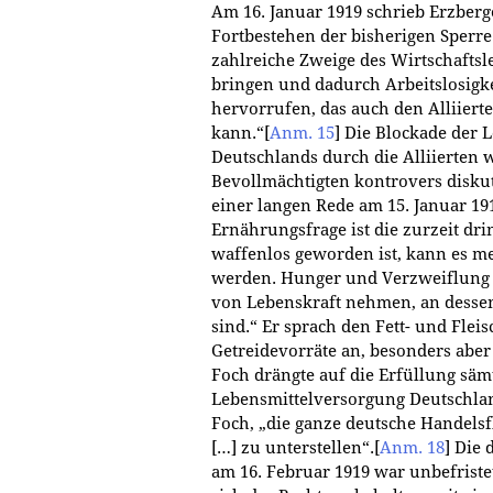
Am 16. Januar 1919 schrieb Erzberg
Fortbestehen der bisherigen Sperr
zahlreiche Zweige des Wirtschaftsl
bringen und dadurch Arbeitslosigk
hervorrufen, das auch den Alliier
kann.“
[
Anm. 15
]
Die Blockade der 
Deutschlands durch die Alliierten 
Bevollmächtigten kontrovers diskut
einer langen Rede am 15. Januar 191
Ernährungsfrage ist die zurzeit dr
waffenlos geworden ist, kann es m
werden. Hunger und Verzweiflung
von Lebenskraft nehmen, an dessen 
sind.“ Er sprach den Fett- und Fle
Getreidevorräte an, besonders abe
Foch drängte auf die Erfüllung sä
Lebensmittelversorgung Deutschland
Foch, „die ganze deutsche Handelsfl
[…] zu unterstellen“.
[
Anm. 18
]
Die d
am 16. Februar 1919 war unbefristet