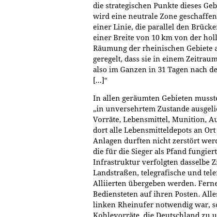
die strategischen Punkte dieses Ge
wird eine neutrale Zone geschaffen
einer Linie, die parallel den Brüc
einer Breite von 10 km von der hol
Räumung der rheinischen Gebiete a
geregelt, dass sie in einem Zeitrau
also im Ganzen in 31 Tagen nach de
[…]“
In allen geräumten Gebieten musste
„in unversehrtem Zustande ausgelie
Vorräte, Lebensmittel, Munition, 
dort alle Lebensmitteldepots an Ort 
Anlagen durften nicht zerstört wer
die für die Sieger als Pfand fungi
Infrastruktur verfolgten dasselbe 
Landstraßen, telegrafische und tel
Alliierten übergeben werden. Ferner
Bediensteten auf ihren Posten. Al
linken Rheinufer notwendig war, s
Kohlevorräte, die Deutschland zu u