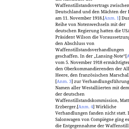
Waffenstillstandsvertrags zwische
Deutschland und den Mächten der 
am 11. November 1918.
[
Anm. 1
]
Dur
Reihe von Notenwechseln mit der
deutschen Regierung hatten die US
Präsident Wilson die Voraussetzun
den Abschluss von
Waffenstillstandsverhandlungen
geschaffen. In der „Lansing-Note“
[
vom 5. November 1918 ermächtigten
den Oberkommandierenden der All
Heere, den französischen Marschal
[
Anm. 3
]
zur Verhandlungsführung
Namen aller Westalliierten mit dem
der deutschen
Waffenstillstandskommission, Matt
Erzberger.
[
Anm. 4
]
Wirkliche
Verhandlungen fanden nicht statt. 
Salonwagen von Compiègne ging e
die Entgegennahme der Waffenstil