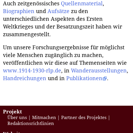
Auch zeitgenössisches
Quellenmaterial
,
Biographien
und
Aufsätze
zu den
unterschiedlichen Aspekten des Ersten
Weltkrieges und der Besatzungszeit haben wir
zusammengestellt.
Um unsere Forschungsergebnisse für möglichst
viele Menschen zugänglich zu machen,
veröffentlichen wir diese auf Themenseiten wie
www.1914-1930-rlp.de
, in
Wanderausstellungen
,
Handreichungen
und in
Publikationen
.
Projekt
Über uns
Mitmachen
Partner des Projektes
Redaktionsrichtlinien