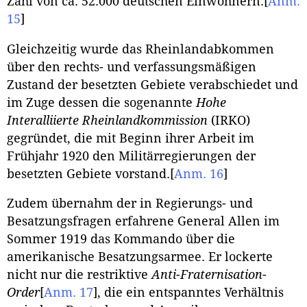
Zahl von ca. 52.000 deutschen Einwohnern.
[
Anm.
15
]
Gleichzeitig wurde das Rheinlandabkommen
über den rechts- und verfassungsmäßigen
Zustand der besetzten Gebiete verabschiedet und
im Zuge dessen die sogenannte
Hohe
Interalliierte Rheinlandkommission
(IRKO)
gegründet, die mit Beginn ihrer Arbeit im
Frühjahr 1920 den Militärregierungen der
besetzten Gebiete vorstand.
[
Anm. 16
]
Zudem übernahm der in Regierungs- und
Besatzungsfragen erfahrene General Allen im
Sommer 1919 das Kommando über die
amerikanische Besatzungsarmee. Er lockerte
nicht nur die restriktive
Anti-Fraternisation-
Order
[
Anm. 17
]
, die ein entspanntes Verhältnis