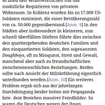
so blieb den Verantwortlichen nur das
zusätzliche Requirieren von privatem
Wohnraum. In Koblenz wurden bis zu 17.000 US-
Soldaten stationiert, die einer Bevölkerungszahl
von ca. 50.000 gegenüberstand.
[
Anm. 9
]
In den
Städten aber insbesondere in kleineren, nun
schnell überfüllten Dörfern führte dies zwischen
den quartiergebenden deutschen Familien und
den einquartierten Soldaten, den sogenannten
Doughboys
, oft zu Missgunst, Streit und Gewalt,
manchmal aber auch zu freundschaftlichen
zwischenmenschlichen Beziehungen. Beides
sollte nach Ansicht der Militärführung eigentlich
unterbunden werden.
[
Anm. 10
]
Ein weiteres
Problem ergab sich aus der jahrelangen
Durchdringung beider Seiten mit Propaganda
bzw. dem Bestehen massiver Feindbilder. So
waren die Deutschen wegen der ihnen