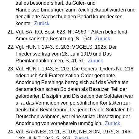
traf es besonders hart, da Güter- und
Handelsverbindungen zum Reich gekappt wurden und
der alliierte Nachschub den Bedarf kaum decken
konnte.
Zurück
Vgl. SA, KO, Best. 623, Nr. 4560 – Akten betreffend
Amerikanische Besatzung, S. 164f.
Zurück
Vgl. HUNT, 1943, S. 203; VOGELS, 1925, Der
Friedensvertrag vom 28. Juni 1919 und Das
Rheinlandabkommen, S. 41-51.
Zurück
Vgl. HUNT, 1943, S. 203; Die General Orders No. 218
oder auch Anti-Fraternisation-Order genannte
Anordnung Pershings bezog sich auf das Verhalten
der amerikanischen Soldaten als Besatzer. Teil der
geforderten Disziplin und Diskretion der Soldaten war
u. a. das Vermeiden von persönlichen Kontakten zur
deutschen Bevölkerung. Da jedoch viele Soldaten bei
Deutschen wohnten, war eine strikte Umsetzung der
Anordnung von vorneherein unmöglich.
Zurück
Vgl. BARNES, 2011, S. 105; NELSON, 1975, S. 146-
148; HUNT, 1943, S. 203.
Zurück