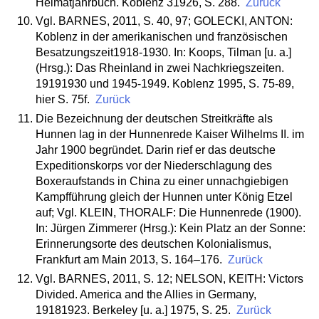
Heimatjahrbuch. Koblenz 31926, S. 288.
Zurück
Vgl. BARNES, 2011, S. 40, 97; GOLECKI, ANTON:
Koblenz in der amerikanischen und französischen
Besatzungszeit1918-1930. In: Koops, Tilman [u. a.]
(Hrsg.): Das Rheinland in zwei Nachkriegszeiten.
19191930 und 1945-1949. Koblenz 1995, S. 75-89,
hier S. 75f.
Zurück
Die Bezeichnung der deutschen Streitkräfte als
Hunnen lag in der Hunnenrede Kaiser Wilhelms II. im
Jahr 1900 begründet. Darin rief er das deutsche
Expeditionskorps vor der Niederschlagung des
Boxeraufstands in China zu einer unnachgiebigen
Kampfführung gleich der Hunnen unter König Etzel
auf; Vgl. KLEIN, THORALF: Die Hunnenrede (1900).
In: Jürgen Zimmerer (Hrsg.): Kein Platz an der Sonne:
Erinnerungsorte des deutschen Kolonialismus,
Frankfurt am Main 2013, S. 164–176.
Zurück
Vgl. BARNES, 2011, S. 12; NELSON, KEITH: Victors
Divided. America and the Allies in Germany,
19181923. Berkeley [u. a.] 1975, S. 25.
Zurück