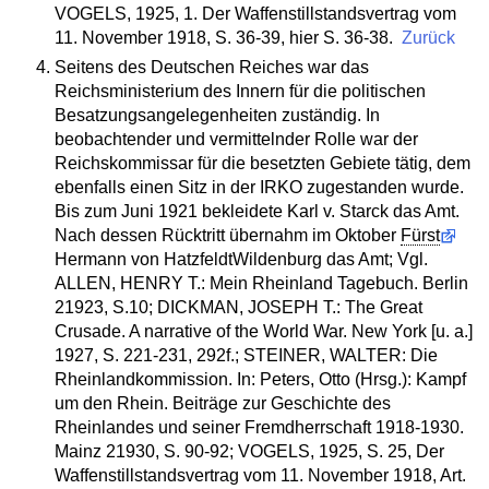
VOGELS, 1925, 1. Der Waffenstillstandsvertrag vom
11. November 1918, S. 36-39, hier S. 36-38.
Zurück
Seitens des Deutschen Reiches war das
Reichsministerium des Innern für die politischen
Besatzungsangelegenheiten zuständig. In
beobachtender und vermittelnder Rolle war der
Reichskommissar für die besetzten Gebiete tätig, dem
ebenfalls einen Sitz in der IRKO zugestanden wurde.
Bis zum Juni 1921 bekleidete Karl v. Starck das Amt.
Nach dessen Rücktritt übernahm im Oktober
Fürst
Hermann von HatzfeldtWildenburg das Amt; Vgl.
ALLEN, HENRY T.: Mein Rheinland Tagebuch. Berlin
21923, S.10; DICKMAN, JOSEPH T.: The Great
Crusade. A narrative of the World War. New York [u. a.]
1927, S. 221-231, 292f.; STEINER, WALTER: Die
Rheinlandkommission. In: Peters, Otto (Hrsg.): Kampf
um den Rhein. Beiträge zur Geschichte des
Rheinlandes und seiner Fremdherrschaft 1918-1930.
Mainz 21930, S. 90-92; VOGELS, 1925, S. 25, Der
Waffenstillstandsvertrag vom 11. November 1918, Art.