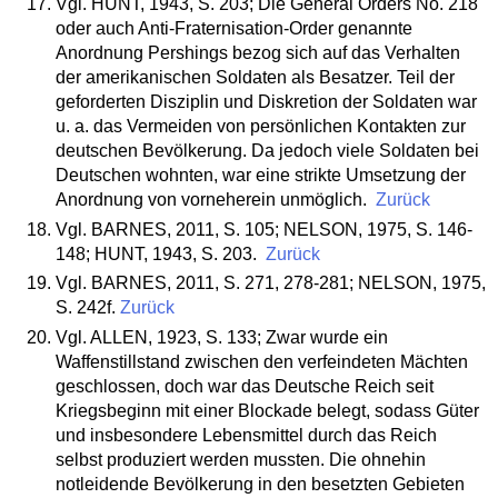
Vgl. HUNT, 1943, S. 203; Die General Orders No. 218
oder auch Anti-Fraternisation-Order genannte
Anordnung Pershings bezog sich auf das Verhalten
der amerikanischen Soldaten als Besatzer. Teil der
geforderten Disziplin und Diskretion der Soldaten war
u. a. das Vermeiden von persönlichen Kontakten zur
deutschen Bevölkerung. Da jedoch viele Soldaten bei
Deutschen wohnten, war eine strikte Umsetzung der
Anordnung von vorneherein unmöglich.
Zurück
Vgl. BARNES, 2011, S. 105; NELSON, 1975, S. 146-
148; HUNT, 1943, S. 203.
Zurück
Vgl. BARNES, 2011, S. 271, 278-281; NELSON, 1975,
S. 242f.
Zurück
Vgl. ALLEN, 1923, S. 133; Zwar wurde ein
Waffenstillstand zwischen den verfeindeten Mächten
geschlossen, doch war das Deutsche Reich seit
Kriegsbeginn mit einer Blockade belegt, sodass Güter
und insbesondere Lebensmittel durch das Reich
selbst produziert werden mussten. Die ohnehin
notleidende Bevölkerung in den besetzten Gebieten