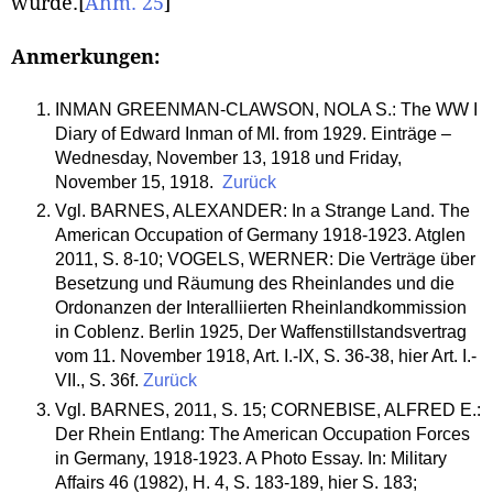
wurde.
[
Anm. 25
]
Anmerkungen:
INMAN GREENMAN-CLAWSON, NOLA S.: The WW I
Diary of Edward Inman of MI. from 1929. Einträge –
Wednesday, November 13, 1918 und Friday,
November 15, 1918.
Zurück
Vgl. BARNES, ALEXANDER: In a Strange Land. The
American Occupation of Germany 1918-1923. Atglen
2011, S. 8-10; VOGELS, WERNER: Die Verträge über
Besetzung und Räumung des Rheinlandes und die
Ordonanzen der Interalliierten Rheinlandkommission
in Coblenz. Berlin 1925, Der Waffenstillstandsvertrag
vom 11. November 1918, Art. I.-IX, S. 36-38, hier Art. I.-
VII., S. 36f.
Zurück
Vgl. BARNES, 2011, S. 15; CORNEBISE, ALFRED E.:
Der Rhein Entlang: The American Occupation Forces
in Germany, 1918-1923. A Photo Essay. In: Military
Affairs 46 (1982), H. 4, S. 183-189, hier S. 183;