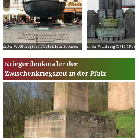
Erster Weltkrieg (1914-1918)
,
Franzosenzeit (1918-1930)
Erster Weltkrieg (1914-1918)
Kriegerdenkmäler der
Zwischenkriegszeit in der Pfalz