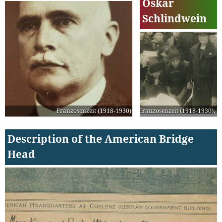
Oskar
Schlindwein
Franzosenzeit (1918-1930)
Franzosenzeit (1918-1930)
,
E
Description of the American Bridge
Head