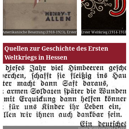
Amerikanische Besatzung (1918-1923)
,
Erster Weltkrieg (1914-1918)
Erster Weltkrieg (1914-1918)
,
Franzos
Quellen zur Geschichte des Ersten
Weltkriegs in Hessen
Erster Weltkrieg (1914-1918)