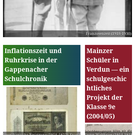
Franzosenzeit (1918-1930)
Inflationszeit und
Mainzer
Ruhrkrise in der
Schüler in
Gappenacher
Verdun — ein
Schulchronik
schulgeschic
htliches
Projekt der
Klasse 9e
(2004/05)
Amerikanische Besatzung (1918-1923)
,
Franzosenzeit (1918-1930)
Erster Weltkrieg (1914-1918)